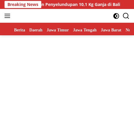
Skip
ndara Gagalkan Penyelundupan 10,1 Kg Ganja di Bali
Breaking News
Had
to
content
Home
Berita
Daerah
Jawa Timur
Jawa Tengah
Jawa Barat
Nusa