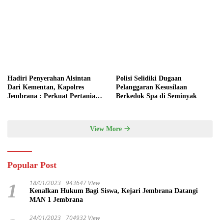
Hadiri Penyerahan Alsintan
Polisi Selidiki Dugaan
Dari Kementan, Kapolres
Pelanggaran Kesusilaan
Jembrana : Perkuat Pertanian
Berkedok Spa di Seminyak
Modern dan Ketahanan Pangan
View More
Popular Post
18/01/2023
943647 View
1
Kenalkan Hukum Bagi Siswa, Kejari Jembrana Datangi
MAN 1 Jembrana
24/01/2023
704932 View