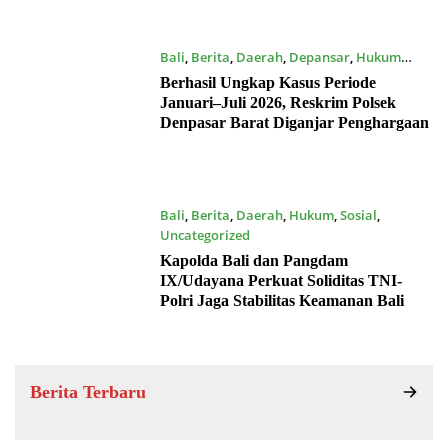
Bali
,
Berita
,
Daerah
,
Depansar
,
Hukum
16/07/2026
Berhasil Ungkap Kasus Periode
Januari–Juli 2026, Reskrim Polsek
Denpasar Barat Diganjar Penghargaan
Bali
,
Berita
,
Daerah
,
Hukum
,
Sosial
,
Uncategorized
15/07/2026
Kapolda Bali dan Pangdam
IX/Udayana Perkuat Soliditas TNI-
Polri Jaga Stabilitas Keamanan Bali
Berita Terbaru