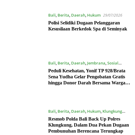
Bali
,
Berita
,
Daerah
,
Hukum
29/07/2026
Polisi Selidiki Dugaan Pelanggaran
Kesusilaan Berkedok Spa di Seminyak
Bali
,
Berita
,
Daerah
,
Jembrana
,
Sosial
17/07/2026
Peduli Kesehatan, Yonif TP 928/Brata
Sena Yudha Gelar Pengobatan Gratis
hingga Donor Darah Bersama Warga
Gilimanuk
Bali
,
Berita
,
Daerah
,
Hukum
,
Klungkung
17/07/2026
Resmob Polda Bali Back Up Polres
Klungkung, Dalam Dua Pekan Dugaan
Pembunuhan Berencana Terungkap