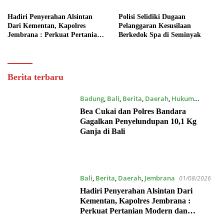
Hadiri Penyerahan Alsintan
Polisi Selidiki Dugaan
Dari Kementan, Kapolres
Pelanggaran Kesusilaan
Jembrana : Perkuat Pertanian
Berkedok Spa di Seminyak
Modern dan Ketahanan Pangan
Dewata
Berita terbaru
Post
Badung
,
Bali
,
Berita
,
Daerah
,
Hukum
08/08/2026
Bea Cukai dan Polres Bandara
Gagalkan Penyelundupan 10,1 Kg
Ganja di Bali
Bali
,
Berita
,
Daerah
,
Jembrana
01/08/2026
Hadiri Penyerahan Alsintan Dari
Kementan, Kapolres Jembrana :
Perkuat Pertanian Modern dan
Ketahanan Pangan