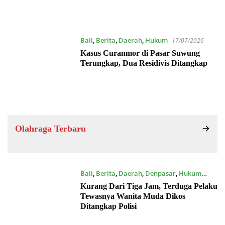
Bali
,
Berita
,
Daerah
,
Hukum
17/07/2026
Kasus Curanmor di Pasar Suwung
Terungkap, Dua Residivis Ditangkap
Olahraga Terbaru
Bali
,
Berita
,
Daerah
,
Denpasar
,
Hukum
16/07/2026
Kurang Dari Tiga Jam, Terduga Pelaku
Tewasnya Wanita Muda Dikos
Ditangkap Polisi