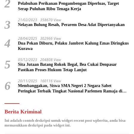
2
Pelabuhan Perikanan Pengambengan Diperluas, Target
Serap Puluhan Ribu Tenaga Kerja
21/02/2023
358670 View
3
Nelayan Bulung Resah, Perarem Desa Adat Dipertanyakan
28/04/2025
302966 View
4
Dua Pekan Diburu, Pelaku Jambret Kalung Emas Diringkus
Kurawa
05/12/2023
204808 View
5
Sita Jutaan Batang Rokok Ilegal, Bea Cukai Denpasar
Pastikan Proses Hukum Tetap Lanjut
20/11/2025
160116 View
6
Membanggakan, Siswa SMA Negeri 2 Negara Sabet
Peringkat Terbaik Tingkat Nasional Parlemen Ramaja di
DPR RI
Berita Kriminal
Ini adalah contoh deskripsi untuk widget recent post wpberita, anda bisa
memasukkan deskripsi pada widget ini.