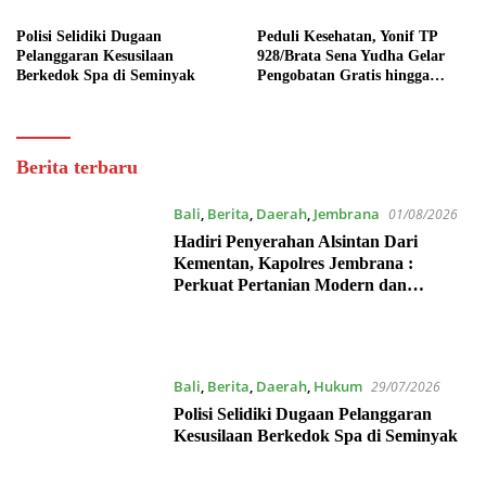
Polisi Selidiki Dugaan
Peduli Kesehatan, Yonif TP
Pelanggaran Kesusilaan
928/Brata Sena Yudha Gelar
Berkedok Spa di Seminyak
Pengobatan Gratis hingga
Donor Darah Bersama Warga
Gilimanuk
Dewata
Berita terbaru
Post
Bali
,
Berita
,
Daerah
,
Jembrana
01/08/2026
Hadiri Penyerahan Alsintan Dari
Kementan, Kapolres Jembrana :
Perkuat Pertanian Modern dan
Ketahanan Pangan
Bali
,
Berita
,
Daerah
,
Hukum
29/07/2026
Polisi Selidiki Dugaan Pelanggaran
Kesusilaan Berkedok Spa di Seminyak