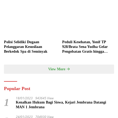
Polisi Selidiki Dugaan
Peduli Kesehatan, Yonif TP
Pelanggaran Kesusilaan
928/Brata Sena Yudha Gelar
Berkedok Spa di Seminyak
Pengobatan Gratis hingga
Donor Darah Bersama Warga
Gilimanuk
View More
Popular Post
18/01/2023
943645 View
1
Kenalkan Hukum Bagi Siswa, Kejari Jembrana Datangi
MAN 1 Jembrana
24/01/2023
704930 View