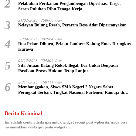
2
Pelabuhan Perikanan Pengambengan Diperluas, Target
Serap Puluhan Ribu Tenaga Kerja
21/02/2023
358666 View
3
Nelayan Bulung Resah, Perarem Desa Adat Dipertanyakan
28/04/2025
302964 View
4
Dua Pekan Diburu, Pelaku Jambret Kalung Emas Diringkus
Kurawa
05/12/2023
204806 View
5
Sita Jutaan Batang Rokok Ilegal, Bea Cukai Denpasar
Pastikan Proses Hukum Tetap Lanjut
20/11/2025
160111 View
6
Membanggakan, Siswa SMA Negeri 2 Negara Sabet
Peringkat Terbaik Tingkat Nasional Parlemen Ramaja di
DPR RI
Berita Kriminal
Ini adalah contoh deskripsi untuk widget recent post wpberita, anda bisa
memasukkan deskripsi pada widget ini.