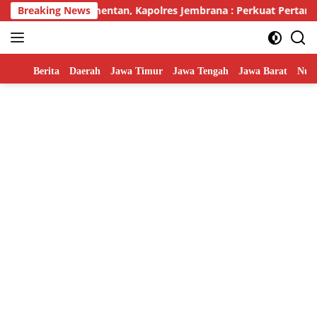
Skip
intan Dari Kementan, Kapolres Jembrana : Perkuat Pertanian M
Breaking News
to
content
Home
Berita
Daerah
Jawa Timur
Jawa Tengah
Jawa Barat
Nusa