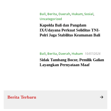
Bali
,
Berita
,
Daerah
,
Hukum
,
Sosial
,
Uncategorized
15/07/2026
Kapolda Bali dan Pangdam
IX/Udayana Perkuat Soliditas TNI-
Polri Jaga Stabilitas Keamanan Bali
Bali
,
Berita
,
Daerah
,
Hukum
10/07/2026
Sidak Tambang Bocor, Pemilik Galian
Layangkan Pernyataan Maaf
Berita Terbaru