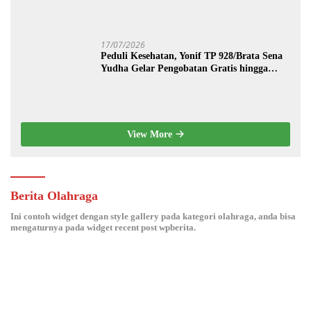
17/07/2026
Peduli Kesehatan, Yonif TP 928/Brata Sena
Yudha Gelar Pengobatan Gratis hingga
Donor Darah Bersama Warga Gilimanuk
View More
Berita Olahraga
Ini contoh widget dengan style gallery pada kategori olahraga, anda bisa
mengaturnya pada widget recent post wpberita.