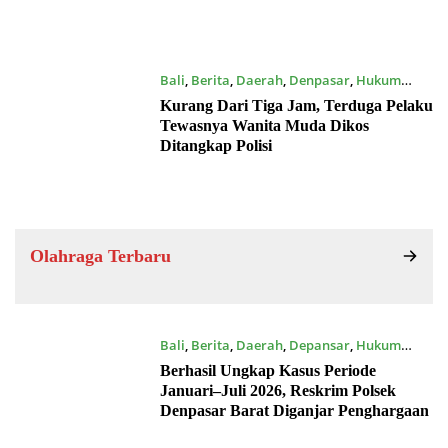
Bali
,
Berita
,
Daerah
,
Denpasar
,
Hukum
16/07/2026
Kurang Dari Tiga Jam, Terduga Pelaku
Tewasnya Wanita Muda Dikos
Ditangkap Polisi
Olahraga Terbaru
Bali
,
Berita
,
Daerah
,
Depansar
,
Hukum
16/07/2026
Berhasil Ungkap Kasus Periode
Januari–Juli 2026, Reskrim Polsek
Denpasar Barat Diganjar Penghargaan