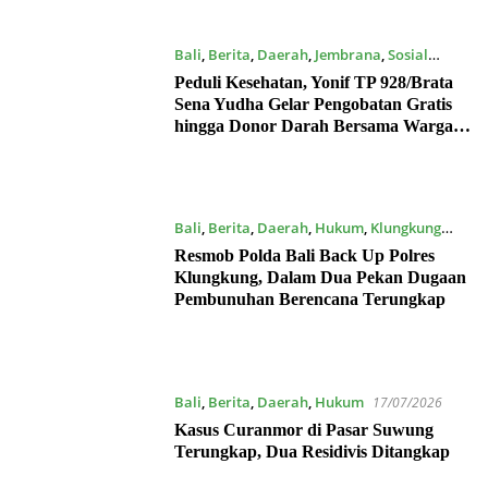
Bali
,
Berita
,
Daerah
,
Jembrana
,
Sosial
17/07/2026
Peduli Kesehatan, Yonif TP 928/Brata
Sena Yudha Gelar Pengobatan Gratis
hingga Donor Darah Bersama Warga
Gilimanuk
Bali
,
Berita
,
Daerah
,
Hukum
,
Klungkung
17/07/2026
Resmob Polda Bali Back Up Polres
Klungkung, Dalam Dua Pekan Dugaan
Pembunuhan Berencana Terungkap
Bali
,
Berita
,
Daerah
,
Hukum
17/07/2026
Kasus Curanmor di Pasar Suwung
Terungkap, Dua Residivis Ditangkap