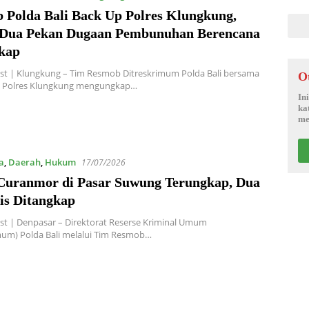
 Polda Bali Back Up Polres Klungkung,
Dua Pekan Dugaan Pembunuhan Berencana
kap
st | Klungkung – Tim Resmob Ditreskrimum Polda Bali bersama
O
m Polres Klungkung mengungkap…
In
ka
me
a
,
Daerah
,
Hukum
17/07/2026
Curanmor di Pasar Suwung Terungkap, Dua
is Ditangkap
t | Denpasar – Direktorat Reserse Kriminal Umum
mum) Polda Bali melalui Tim Resmob…