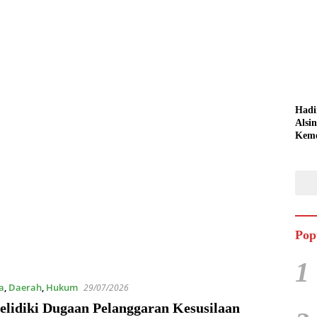
Hadi
Alsi
Keme
Jemb
Pert
Keta
Pop
1
a
,
Daerah
,
Hukum
29/07/2026
Selidiki Dugaan Pelanggaran Kesusilaan