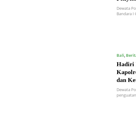
Dewata Po
Bandara I 
Bali
,
Berit
Hadiri
Kapolr
dan Ke
Dewata Pos
penguatan