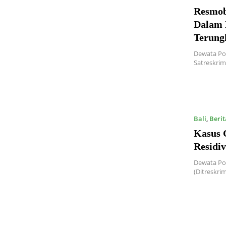
Resmob
Dalam 
Terung
Dewata Po
Satreskri
Bali
,
Berit
Kasus 
Residiv
Dewata Pos
(Ditreskri