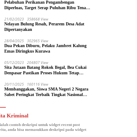
Pelabuhan Perikanan Pengambengan
Diperluas, Target Serap Puluhan Ribu Tenaga
Kerja
21/02/2023
358668 View
Nelayan Bulung Resah, Perarem Desa Adat
Dipertanyakan
28/04/2025
302965 View
Dua Pekan Diburu, Pelaku Jambret Kalung
Emas Diringkus Kurawa
05/12/2023
204807 View
Sita Jutaan Batang Rokok Ilegal, Bea Cukai
Denpasar Pastikan Proses Hukum Tetap
Lanjut
20/11/2025
160116 View
Membanggakan, Siswa SMA Negeri 2 Negara
Sabet Peringkat Terbaik Tingkat Nasional
Parlemen Ramaja di DPR RI
ita Kriminal
dalah contoh deskripsi untuk widget recent post
ita, anda bisa memasukkan deskripsi pada widget