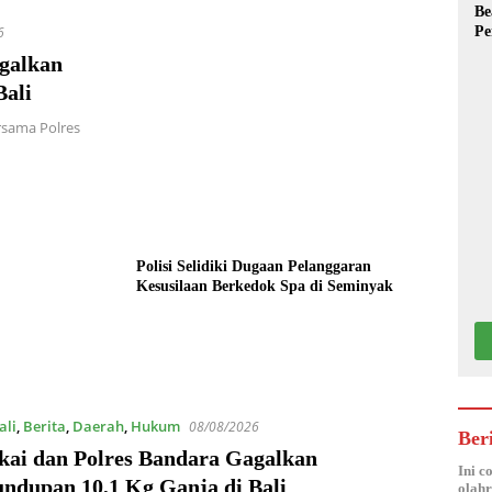
Be
Pe
6
galkan
Bali
rsama Polres
Polisi Selidiki Dugaan Pelanggaran
Kesusilaan Berkedok Spa di Seminyak
ali
,
Berita
,
Daerah
,
Hukum
08/08/2026
Ber
kai dan Polres Bandara Gagalkan
Ini c
undupan 10,1 Kg Ganja di Bali
olahr