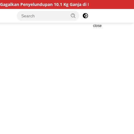
yelundupan 10,1 Kg Ganja di Bali
Hadiri Penyerahan Al
close