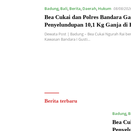
Badung
,
Bali
,
Berita
,
Daerah
,
Hukum
08/08/202
Bea Cukai dan Polres Bandara Ga
Penyelundupan 10,1 Kg Ganja di 
Dewata Post | Badung – Bea Cukai Ngurah Rai be
Kawasan Bandara I Gusti…
Dewata
Berita terbaru
Post
Badung
,
B
Bea Cu
Penyel