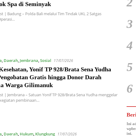
2
ok Spa di Seminyak
t | Badung – Polda Bali melalui Tim Tindak UKL 2 Satgas
Operasi…
3
4
a
,
Daerah
,
Jembrana
,
Sosial
17/07/2026
5
Kesehatan, Yonif TP 928/Brata Sena Yudha
Pengobatan Gratis hingga Donor Darah
6
a Warga Gilimanuk
t | Jembrana – Satuan Yonif TP 928/Brata Sena Yudha menggelar
 kegiatan pembinaan…
Ber
Ini a
wpber
ini.
a
,
Daerah
,
Hukum
,
Klungkung
17/07/2026