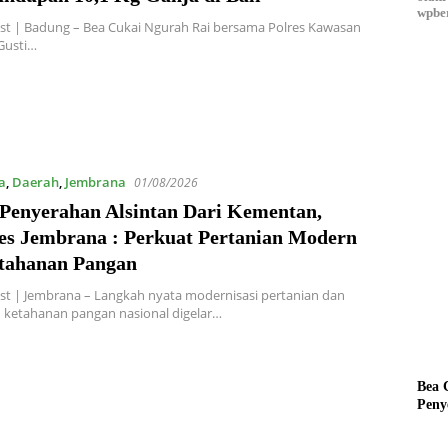
wpber
st | Badung – Bea Cukai Ngurah Rai bersama Polres Kawasan
Gusti…
a
,
Daerah
,
Jembrana
01/08/2026
 Penyerahan Alsintan Dari Kementan,
es Jembrana : Perkuat Pertanian Modern
tahanan Pangan
t | Jembrana – Langkah nyata modernisasi pertanian dan
 ketahanan pangan nasional digelar…
Bea 
Peny