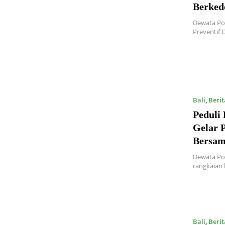
Berked
Dewata Pos
Preventif 
Bali
,
Berit
Peduli 
Gelar 
Bersam
Dewata Pos
rangkaian
Bali
,
Berit