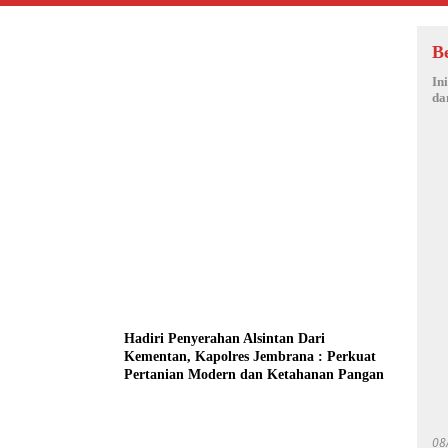
B
In
da
Hadiri Penyerahan Alsintan Dari
Kementan, Kapolres Jembrana : Perkuat
Pertanian Modern dan Ketahanan Pangan
08