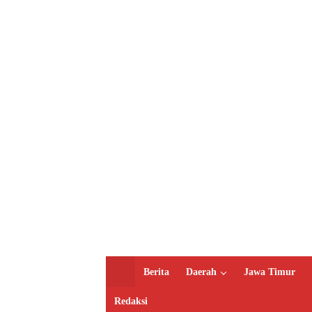
H
Berita
Daerah
Jawa Timur
o
m
Redaksi
e