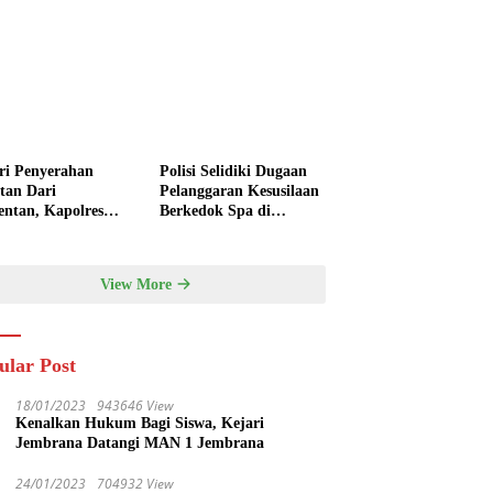
ri Penyerahan
Polisi Selidiki Dugaan
ntan Dari
Pelanggaran Kesusilaan
ntan, Kapolres
Berkedok Spa di
rana : Perkuat
Seminyak
anian Modern dan
hanan Pangan
View More
ular Post
18/01/2023
943646 View
Kenalkan Hukum Bagi Siswa, Kejari
Jembrana Datangi MAN 1 Jembrana
24/01/2023
704932 View