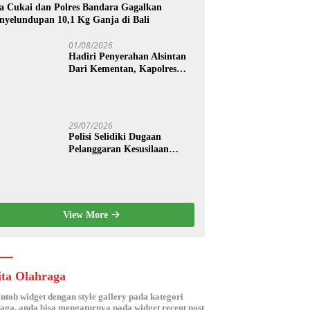
a Cukai dan Polres Bandara Gagalkan
nyelundupan 10,1 Kg Ganja di Bali
01/08/2026
Hadiri Penyerahan Alsintan
Dari Kementan, Kapolres
Jembrana : Perkuat
Pertanian Modern dan
Ketahanan Pangan
29/07/2026
Polisi Selidiki Dugaan
Pelanggaran Kesusilaan
Berkedok Spa di Seminyak
View More
ita Olahraga
ontoh widget dengan style gallery pada kategori
aga, anda bisa mengaturnya pada widget recent post