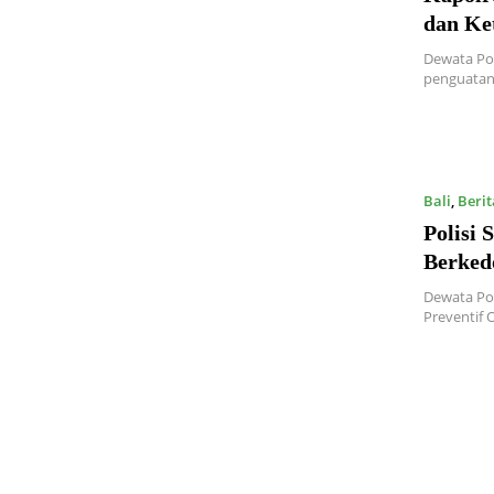
dan Ke
Dewata Pos
penguatan
Bali
,
Berit
Polisi 
Berked
Dewata Pos
Preventif 