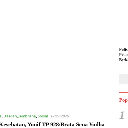
Polis
Pela
Berk
Semi
Pop
1
a
,
Daerah
,
Jembrana
,
Sosial
17/07/2026
Kesehatan, Yonif TP 928/Brata Sena Yudha