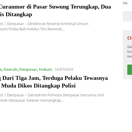
ini.
Curanmor di Pasar Suwung Terungkap, Dua
is Ditangkap
t | Denpasar – Direktorat Reserse Kriminal Umum
mum) Polda Bali melalui Tim Resmob…
O
In
ka
me
a
,
Daerah
,
Denpasar
,
Hukum
16/07/2026
 Dari Tiga Jam, Terduga Pelaku Tewasnya
 Muda Dikos Ditangkap Polisi
t | Denpasar – Satreskrim Polresta Denpasar bersama Unit
olsek Denpasar Selatan menangkap…