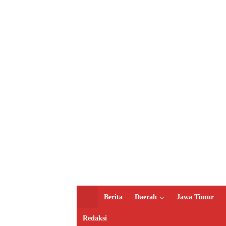
H
Berita
Daerah
Jawa Timur
o
m
Redaksi
e