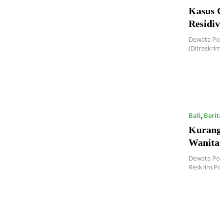
Kasus 
Residiv
Dewata Pos
(Ditreskri
Bali
,
Berit
Kurang
Wanita
Dewata Pos
Reskrim P