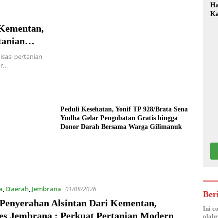
Ha
Ka
Mo
 Kementan,
tanian
sasi pertanian
ar…
Peduli Kesehatan, Yonif TP 928/Brata Sena
Yudha Gelar Pengobatan Gratis hingga
Donor Darah Bersama Warga Gilimanuk
a
,
Daerah
,
Jembrana
01/08/2026
Ber
 Penyerahan Alsintan Dari Kementan,
Ini c
es Jembrana : Perkuat Pertanian Modern
olahr