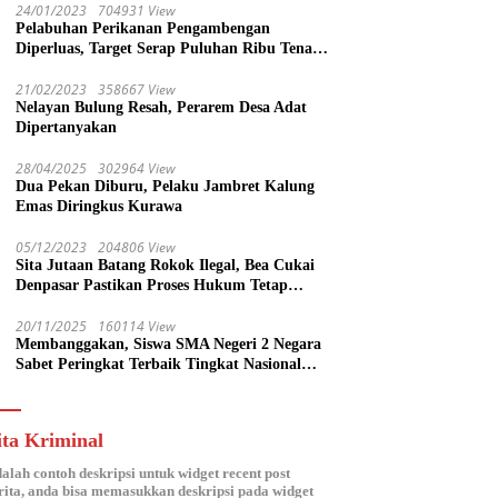
24/01/2023
704931 View
Pelabuhan Perikanan Pengambengan
Diperluas, Target Serap Puluhan Ribu Tenaga
Kerja
21/02/2023
358667 View
Nelayan Bulung Resah, Perarem Desa Adat
Dipertanyakan
28/04/2025
302964 View
Dua Pekan Diburu, Pelaku Jambret Kalung
Emas Diringkus Kurawa
05/12/2023
204806 View
Sita Jutaan Batang Rokok Ilegal, Bea Cukai
Denpasar Pastikan Proses Hukum Tetap
Lanjut
20/11/2025
160114 View
Membanggakan, Siswa SMA Negeri 2 Negara
Sabet Peringkat Terbaik Tingkat Nasional
Parlemen Ramaja di DPR RI
ita Kriminal
dalah contoh deskripsi untuk widget recent post
ita, anda bisa memasukkan deskripsi pada widget