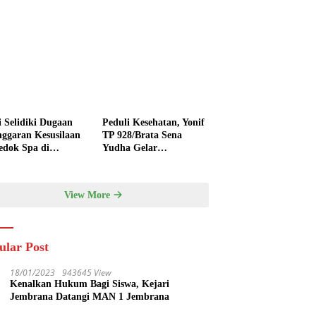
i Selidiki Dugaan
Peduli Kesehatan, Yonif
nggaran Kesusilaan
TP 928/Brata Sena
edok Spa di
Yudha Gelar
nyak
Pengobatan Gratis
hingga Donor Darah
Bersama Warga
View More
Gilimanuk
ular Post
18/01/2023
943645 View
Kenalkan Hukum Bagi Siswa, Kejari
Jembrana Datangi MAN 1 Jembrana