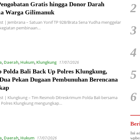
Pengobatan Gratis hingga Donor Darah
2
a Warga Gilimanuk
t | Jembrana – Satuan Yonif TP 928/Brata Sena Yudha menggelar
3
 kegiatan pembinaan…
4
a
,
Daerah
,
Hukum
,
Klungkung
17/07/2026
5
 Polda Bali Back Up Polres Klungkung,
Dua Pekan Dugaan Pembunuhan Berencana
kap
6
st | Klungkung – Tim Resmob Ditreskrimum Polda Bali bersama
m Polres Klungkung mengungkap…
Ber
Ini a
a
,
Daerah
,
Hukum
17/07/2026
wpber