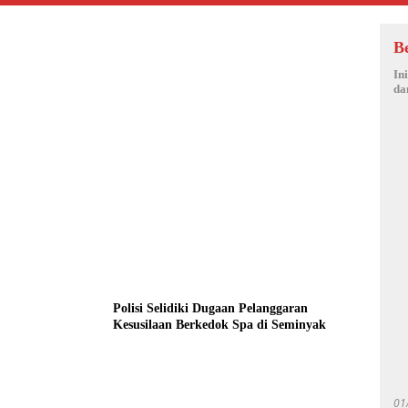
B
In
da
Polisi Selidiki Dugaan Pelanggaran
Kesusilaan Berkedok Spa di Seminyak
01