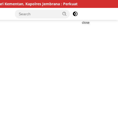
, Kapolres Jembrana : Perkuat Pertanian Modern dan Ketahanan
close