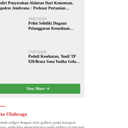
diri Penyerahan Alsintan Dari Kementan,
polres Jembrana : Perkuat Pertanian
dern dan Ketahanan Pangan
29/07/2026
Polisi Selidiki Dugaan
Pelanggaran Kesusilaan
Berkedok Spa di Seminyak
17/07/2026
Peduli Kesehatan, Yonif TP
928/Brata Sena Yudha Gelar
Pengobatan Gratis hingga
Donor Darah Bersama Warga
Gilimanuk
View More
ita Olahraga
ontoh widget dengan style gallery pada kategori
aga, anda bisa mengaturnya pada widget recent post