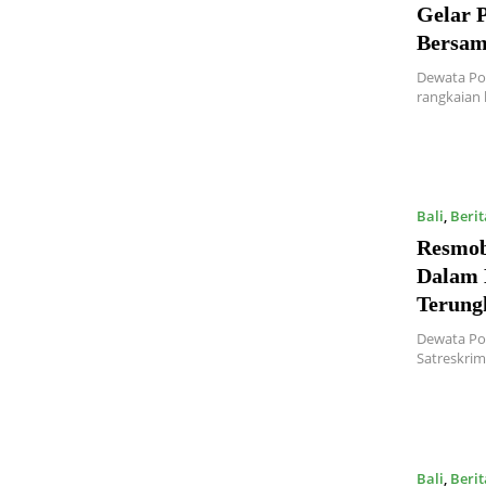
Gelar 
Bersam
Dewata Pos
rangkaian
Bali
,
Berit
Resmob
Dalam 
Terung
Dewata Po
Satreskri
Bali
,
Berit