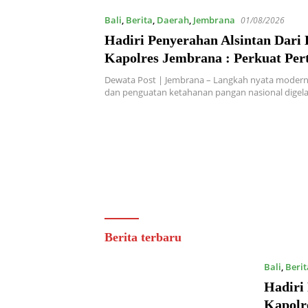
Bali
,
Berita
,
Daerah
,
Jembrana
01/08/2026
Hadiri Penyerahan Alsintan Dari
Kapolres Jembrana : Perkuat Per
Modern dan Ketahanan Pangan
Dewata Post | Jembrana – Langkah nyata moderni
dan penguatan ketahanan pangan nasional digel
Dewata
Berita terbaru
Post
Bali
,
Berit
Hadiri
Kapolr