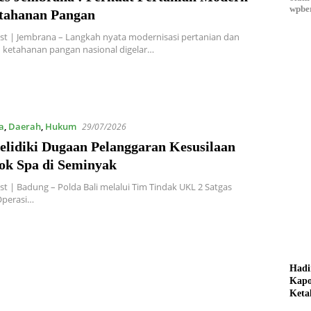
wpber
tahanan Pangan
t | Jembrana – Langkah nyata modernisasi pertanian dan
 ketahanan pangan nasional digelar…
a
,
Daerah
,
Hukum
29/07/2026
Selidiki Dugaan Pelanggaran Kesusilaan
ok Spa di Seminyak
t | Badung – Polda Bali melalui Tim Tindak UKL 2 Satgas
Operasi…
Hadi
Kapo
Keta