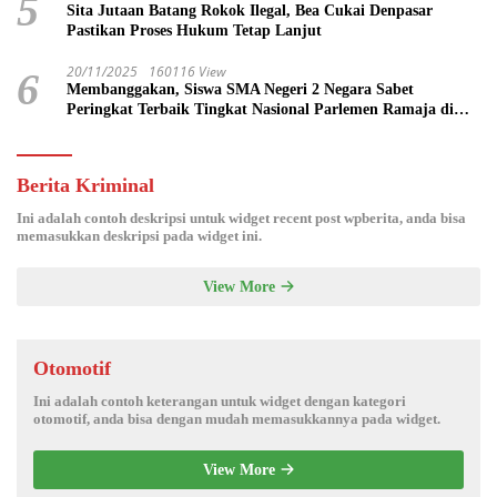
5
Sita Jutaan Batang Rokok Ilegal, Bea Cukai Denpasar
Pastikan Proses Hukum Tetap Lanjut
20/11/2025
160116 View
6
Membanggakan, Siswa SMA Negeri 2 Negara Sabet
Peringkat Terbaik Tingkat Nasional Parlemen Ramaja di
DPR RI
Berita Kriminal
Ini adalah contoh deskripsi untuk widget recent post wpberita, anda bisa
memasukkan deskripsi pada widget ini.
View More
Otomotif
Ini adalah contoh keterangan untuk widget dengan kategori
otomotif, anda bisa dengan mudah memasukkannya pada widget.
View More