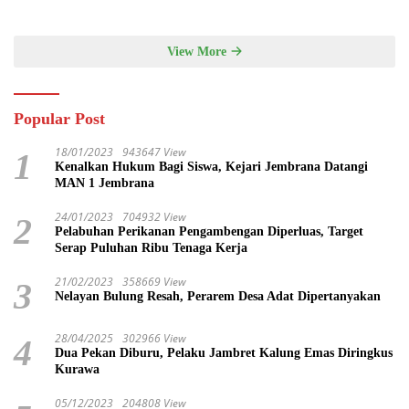
Modern dan Ketahanan Pangan
View More
Popular Post
18/01/2023
943647 View
1
Kenalkan Hukum Bagi Siswa, Kejari Jembrana Datangi
MAN 1 Jembrana
24/01/2023
704932 View
2
Pelabuhan Perikanan Pengambengan Diperluas, Target
Serap Puluhan Ribu Tenaga Kerja
21/02/2023
358669 View
3
Nelayan Bulung Resah, Perarem Desa Adat Dipertanyakan
28/04/2025
302966 View
4
Dua Pekan Diburu, Pelaku Jambret Kalung Emas Diringkus
Kurawa
05/12/2023
204808 View