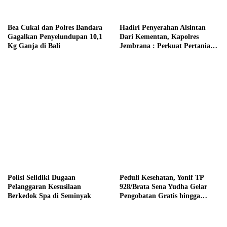
Bea Cukai dan Polres Bandara
Hadiri Penyerahan Alsintan
Gagalkan Penyelundupan 10,1
Dari Kementan, Kapolres
Kg Ganja di Bali
Jembrana : Perkuat Pertanian
Modern dan Ketahanan Pangan
Polisi Selidiki Dugaan
Peduli Kesehatan, Yonif TP
Pelanggaran Kesusilaan
928/Brata Sena Yudha Gelar
Berkedok Spa di Seminyak
Pengobatan Gratis hingga
Donor Darah Bersama Warga
Gilimanuk