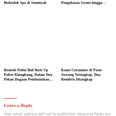
Berkedok Spa di Seminyak
Pengobatan Gratis hingga
Donor Darah Bersama Warga
Gilimanuk
Resmob Polda Bali Back Up
Kasus Curanmor di Pasar
Polres Klungkung, Dalam Dua
Suwung Terungkap, Dua
Pekan Dugaan Pembunuhan
Residivis Ditangkap
Berencana Terungkap
Leave a Reply
Your email address will not be published.
Required fields are