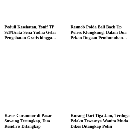
Peduli Kesehatan, Yonif TP
Resmob Polda Bali Back Up
928/Brata Sena Yudha Gelar
Polres Klungkung, Dalam Dua
Pengobatan Gratis hingga
Pekan Dugaan Pembunuhan
Donor Darah Bersama Warga
Berencana Terungkap
Gilimanuk
Kasus Curanmor di Pasar
Kurang Dari Tiga Jam, Terduga
Suwung Terungkap, Dua
Pelaku Tewasnya Wanita Muda
Residivis Ditangkap
Dikos Ditangkap Polisi