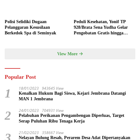
Polisi Selidiki Dugaan
Peduli Kesehatan, Yonif TP
Pelanggaran Kesusilaan
928/Brata Sena Yudha Gelar
Berkedok Spa di Seminyak
Pengobatan Gratis hingga
Donor Darah Bersama Warga
Gilimanuk
View More
Popular Post
18/01/2023
943645 View
1
Kenalkan Hukum Bagi Siswa, Kejari Jembrana Datangi
MAN 1 Jembrana
24/01/2023
704931 View
2
Pelabuhan Perikanan Pengambengan Diperluas, Target
Serap Puluhan Ribu Tenaga Kerja
21/02/2023
358667 View
3
Nelayan Bulung Resah, Perarem Desa Adat Dipertanyakan