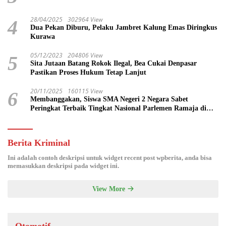
28/04/2025
302964 View
4
Dua Pekan Diburu, Pelaku Jambret Kalung Emas Diringkus
Kurawa
05/12/2023
204806 View
5
Sita Jutaan Batang Rokok Ilegal, Bea Cukai Denpasar
Pastikan Proses Hukum Tetap Lanjut
20/11/2025
160115 View
6
Membanggakan, Siswa SMA Negeri 2 Negara Sabet
Peringkat Terbaik Tingkat Nasional Parlemen Ramaja di
DPR RI
Berita Kriminal
Ini adalah contoh deskripsi untuk widget recent post wpberita, anda bisa
memasukkan deskripsi pada widget ini.
View More