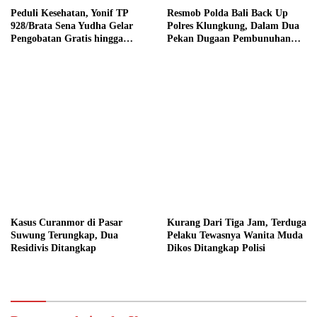
Peduli Kesehatan, Yonif TP
Resmob Polda Bali Back Up
928/Brata Sena Yudha Gelar
Polres Klungkung, Dalam Dua
Pengobatan Gratis hingga
Pekan Dugaan Pembunuhan
Donor Darah Bersama Warga
Berencana Terungkap
Gilimanuk
Kasus Curanmor di Pasar
Kurang Dari Tiga Jam, Terduga
Suwung Terungkap, Dua
Pelaku Tewasnya Wanita Muda
Residivis Ditangkap
Dikos Ditangkap Polisi