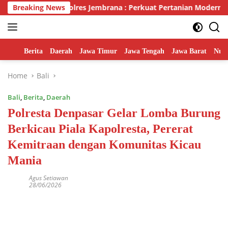
Skip
mentan, Kapolres Jembrana : Perkuat Pertanian Modern dan Keta
Breaking News
to
content
Home
Berita
Daerah
Jawa Timur
Jawa Tengah
Jawa Barat
Nusa
Home
Bali
Bali
,
Berita
,
Daerah
Polresta Denpasar Gelar Lomba Burung
Berkicau Piala Kapolresta, Pererat
Kemitraan dengan Komunitas Kicau
Mania
Agus Setiawan
28/06/2026