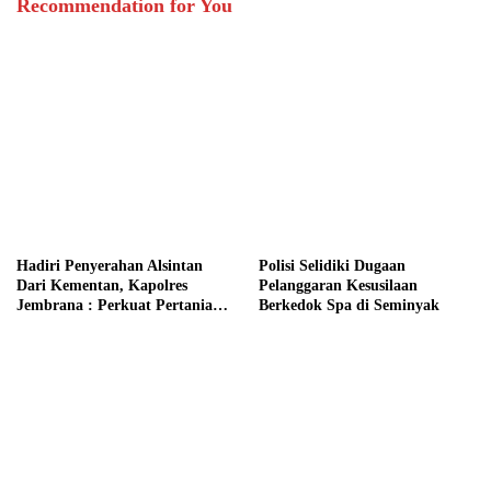
Recommendation for You
Hadiri Penyerahan Alsintan
Polisi Selidiki Dugaan
Dari Kementan, Kapolres
Pelanggaran Kesusilaan
Jembrana : Perkuat Pertanian
Berkedok Spa di Seminyak
Modern dan Ketahanan Pangan