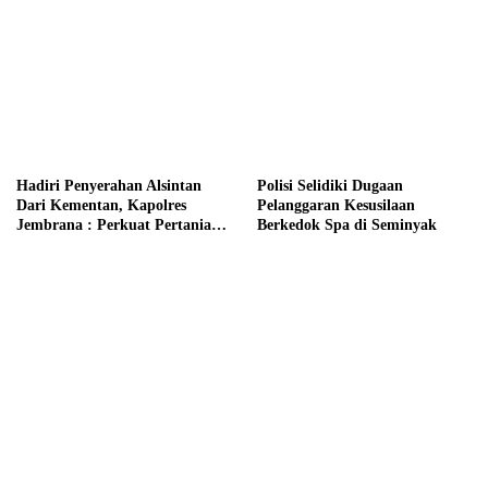
Hadiri Penyerahan Alsintan
Polisi Selidiki Dugaan
Dari Kementan, Kapolres
Pelanggaran Kesusilaan
Jembrana : Perkuat Pertanian
Berkedok Spa di Seminyak
Modern dan Ketahanan Pangan