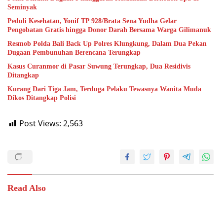
Seminyak
Peduli Kesehatan, Yonif TP 928/Brata Sena Yudha Gelar
Pengobatan Gratis hingga Donor Darah Bersama Warga Gilimanuk
Resmob Polda Bali Back Up Polres Klungkung, Dalam Dua Pekan
Dugaan Pembunuhan Berencana Terungkap
Kasus Curanmor di Pasar Suwung Terungkap, Dua Residivis
Ditangkap
Kurang Dari Tiga Jam, Terduga Pelaku Tewasnya Wanita Muda
Dikos Ditangkap Polisi
Post Views:
2,563
Read Also