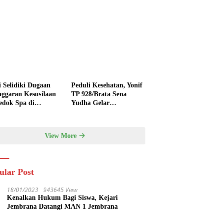
i Selidiki Dugaan
Peduli Kesehatan, Yonif
nggaran Kesusilaan
TP 928/Brata Sena
edok Spa di
Yudha Gelar
nyak
Pengobatan Gratis
hingga Donor Darah
Bersama Warga
View More
Gilimanuk
ular Post
18/01/2023
943645 View
Kenalkan Hukum Bagi Siswa, Kejari
Jembrana Datangi MAN 1 Jembrana