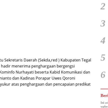
2
3
4
5
u Sekretaris Daerah (Sekda,red ) Kabupaten Tegal
hadir menerima penghargaan bergengsi
6
Kominfo Nurhayati beserta Kabid Komunikasi dan
snianto dan Kadinas Porapar Uwes Qoroni
yukur atas penghargaan dan pencapaian predikat
Ber
Ini a
wpber