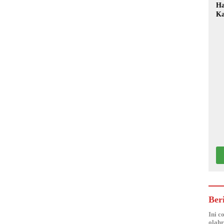
Ha
Ka
Mo
Ber
Ini c
olahr