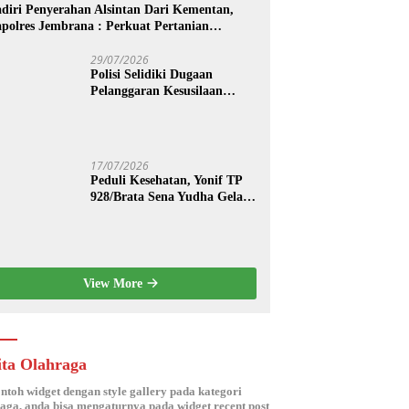
diri Penyerahan Alsintan Dari Kementan,
polres Jembrana : Perkuat Pertanian
dern dan Ketahanan Pangan
29/07/2026
Polisi Selidiki Dugaan
Pelanggaran Kesusilaan
Berkedok Spa di Seminyak
17/07/2026
Peduli Kesehatan, Yonif TP
928/Brata Sena Yudha Gelar
Pengobatan Gratis hingga
Donor Darah Bersama Warga
Gilimanuk
View More
ita Olahraga
ontoh widget dengan style gallery pada kategori
aga, anda bisa mengaturnya pada widget recent post