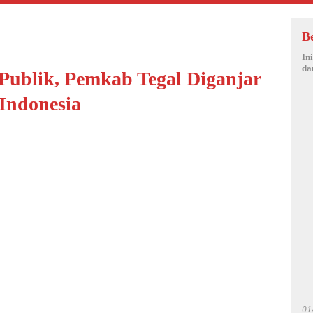
B
In
da
Publik, Pemkab Tegal Diganjar
Indonesia
01