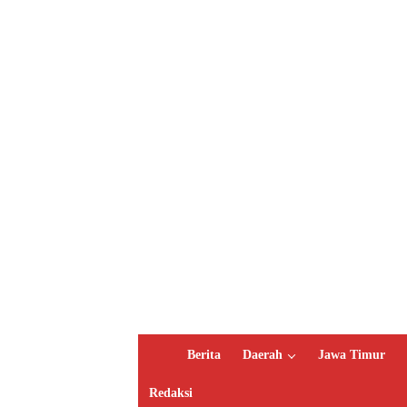
H
Berita
Daerah
Jawa Timur
o
m
Redaksi
e