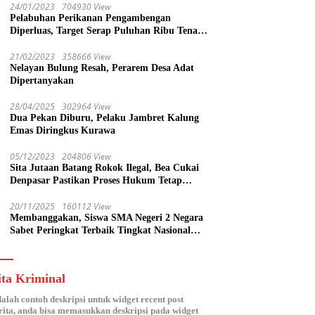
24/01/2023
704930 View
Pelabuhan Perikanan Pengambengan
Diperluas, Target Serap Puluhan Ribu Tenaga
Kerja
21/02/2023
358666 View
Nelayan Bulung Resah, Perarem Desa Adat
Dipertanyakan
28/04/2025
302964 View
Dua Pekan Diburu, Pelaku Jambret Kalung
Emas Diringkus Kurawa
05/12/2023
204806 View
Sita Jutaan Batang Rokok Ilegal, Bea Cukai
Denpasar Pastikan Proses Hukum Tetap
Lanjut
20/11/2025
160112 View
Membanggakan, Siswa SMA Negeri 2 Negara
Sabet Peringkat Terbaik Tingkat Nasional
Parlemen Ramaja di DPR RI
ita Kriminal
dalah contoh deskripsi untuk widget recent post
ita, anda bisa memasukkan deskripsi pada widget