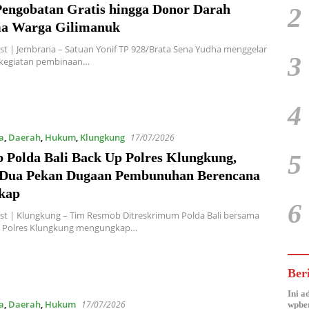
Pengobatan Gratis hingga Donor Darah
2
a Warga Gilimanuk
t | Jembrana – Satuan Yonif TP 928/Brata Sena Yudha menggelar
3
 kegiatan pembinaan…
4
a
,
Daerah
,
Hukum
,
Klungkung
17/07/2026
5
 Polda Bali Back Up Polres Klungkung,
Dua Pekan Dugaan Pembunuhan Berencana
kap
6
st | Klungkung – Tim Resmob Ditreskrimum Polda Bali bersama
m Polres Klungkung mengungkap…
Ber
Ini a
a
,
Daerah
,
Hukum
17/07/2026
wpber