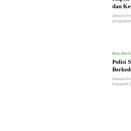
dan Ke
Dewata Pos
penguatan
Bali
,
Berit
Polisi 
Berked
Dewata Pos
Preventif 