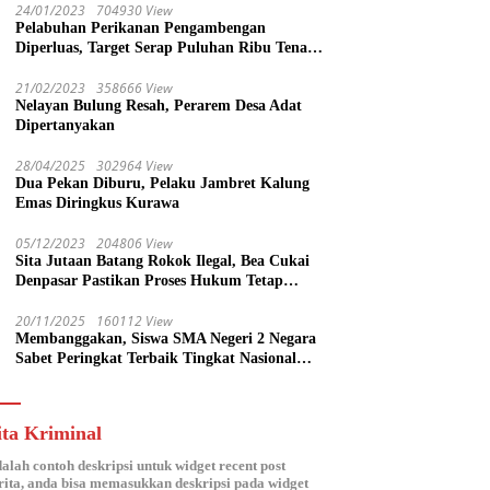
24/01/2023
704930 View
Pelabuhan Perikanan Pengambengan
Diperluas, Target Serap Puluhan Ribu Tenaga
Kerja
21/02/2023
358666 View
Nelayan Bulung Resah, Perarem Desa Adat
Dipertanyakan
28/04/2025
302964 View
Dua Pekan Diburu, Pelaku Jambret Kalung
Emas Diringkus Kurawa
05/12/2023
204806 View
Sita Jutaan Batang Rokok Ilegal, Bea Cukai
Denpasar Pastikan Proses Hukum Tetap
Lanjut
20/11/2025
160112 View
Membanggakan, Siswa SMA Negeri 2 Negara
Sabet Peringkat Terbaik Tingkat Nasional
Parlemen Ramaja di DPR RI
ita Kriminal
dalah contoh deskripsi untuk widget recent post
ita, anda bisa memasukkan deskripsi pada widget