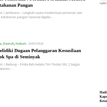
wpber
tahanan Pangan
t | Jembrana – Langkah nyata modernisasi pertanian dan
 ketahanan pangan nasional digelar…
a
,
Daerah
,
Hukum
29/07/2026
Selidiki Dugaan Pelanggaran Kesusilaan
ok Spa di Seminyak
t | Badung – Polda Bali melalui Tim Tindak UKL 2 Satgas
Operasi…
Hadi
Kapo
Keta