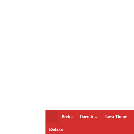
H
Berita
Daerah
Jawa Timur
o
m
Redaksi
e