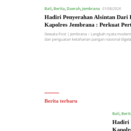
Bali
,
Berita
,
Daerah
,
Jembrana
01/08/2026
Hadiri Penyerahan Alsintan Dari
Kapolres Jembrana : Perkuat Per
Modern dan Ketahanan Pangan
Dewata Post | Jembrana – Langkah nyata moderni
dan penguatan ketahanan pangan nasional digel
Dewata
Berita terbaru
Post
Bali
,
Berit
Hadiri
Kapolr