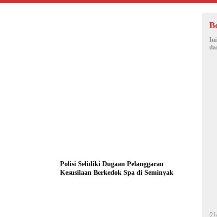
B
In
da
Polisi Selidiki Dugaan Pelanggaran
Kesusilaan Berkedok Spa di Seminyak
01