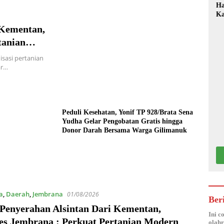
Ha
Ka
Mo
 Kementan,
tanian
sasi pertanian
ar…
Peduli Kesehatan, Yonif TP 928/Brata Sena
Yudha Gelar Pengobatan Gratis hingga
Donor Darah Bersama Warga Gilimanuk
a
,
Daerah
,
Jembrana
01/08/2026
Ber
 Penyerahan Alsintan Dari Kementan,
Ini c
es Jembrana : Perkuat Pertanian Modern
olahr