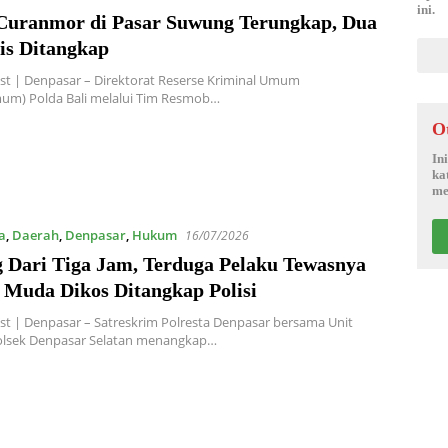
ini.
Curanmor di Pasar Suwung Terungkap, Dua
is Ditangkap
t | Denpasar – Direktorat Reserse Kriminal Umum
mum) Polda Bali melalui Tim Resmob…
O
In
ka
me
a
,
Daerah
,
Denpasar
,
Hukum
16/07/2026
 Dari Tiga Jam, Terduga Pelaku Tewasnya
 Muda Dikos Ditangkap Polisi
t | Denpasar – Satreskrim Polresta Denpasar bersama Unit
olsek Denpasar Selatan menangkap…