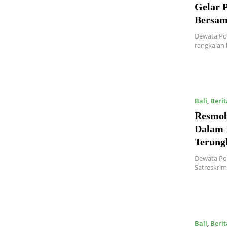
Gelar 
Bersam
Dewata Pos
rangkaian
Bali
,
Berit
Resmob
Dalam 
Terung
Dewata Po
Satreskri
Bali
,
Berit