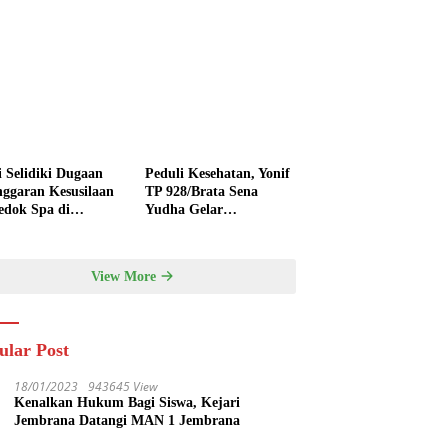
i Selidiki Dugaan
Peduli Kesehatan, Yonif
nggaran Kesusilaan
TP 928/Brata Sena
edok Spa di
Yudha Gelar
nyak
Pengobatan Gratis
hingga Donor Darah
Bersama Warga
View More
Gilimanuk
ular Post
18/01/2023
943645 View
Kenalkan Hukum Bagi Siswa, Kejari
Jembrana Datangi MAN 1 Jembrana