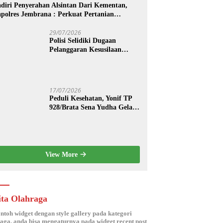
diri Penyerahan Alsintan Dari Kementan,
polres Jembrana : Perkuat Pertanian
dern dan Ketahanan Pangan
29/07/2026
Polisi Selidiki Dugaan
Pelanggaran Kesusilaan
Berkedok Spa di Seminyak
17/07/2026
Peduli Kesehatan, Yonif TP
928/Brata Sena Yudha Gelar
Pengobatan Gratis hingga
Donor Darah Bersama Warga
Gilimanuk
View More
ita Olahraga
ontoh widget dengan style gallery pada kategori
aga, anda bisa mengaturnya pada widget recent post