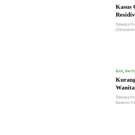
Kasus 
Residiv
Dewata Pos
(Ditreskri
Bali
,
Berit
Kurang
Wanita
Dewata Pos
Reskrim P