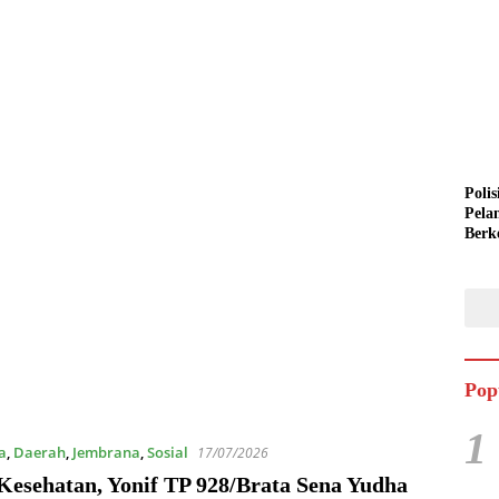
Polis
Pela
Berk
Semi
Pop
1
a
,
Daerah
,
Jembrana
,
Sosial
17/07/2026
Kesehatan, Yonif TP 928/Brata Sena Yudha