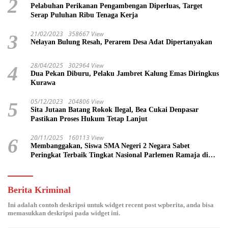
2
Pelabuhan Perikanan Pengambengan Diperluas, Target
Serap Puluhan Ribu Tenaga Kerja
21/02/2023
358667 View
3
Nelayan Bulung Resah, Perarem Desa Adat Dipertanyakan
28/04/2025
302964 View
4
Dua Pekan Diburu, Pelaku Jambret Kalung Emas Diringkus
Kurawa
05/12/2023
204806 View
5
Sita Jutaan Batang Rokok Ilegal, Bea Cukai Denpasar
Pastikan Proses Hukum Tetap Lanjut
20/11/2025
160113 View
6
Membanggakan, Siswa SMA Negeri 2 Negara Sabet
Peringkat Terbaik Tingkat Nasional Parlemen Ramaja di
DPR RI
Berita Kriminal
Ini adalah contoh deskripsi untuk widget recent post wpberita, anda bisa
memasukkan deskripsi pada widget ini.