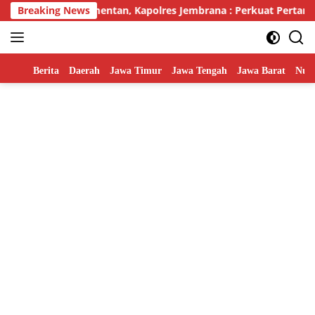
Skip
intan Dari Kementan, Kapolres Jembrana : Perkuat Pertanian M
Breaking News
to
content
Home
Berita
Daerah
Jawa Timur
Jawa Tengah
Jawa Barat
Nusa