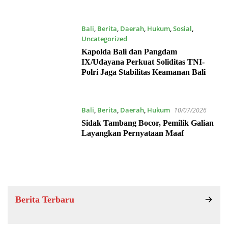
Bali
,
Berita
,
Daerah
,
Hukum
,
Sosial
,
Uncategorized
15/07/2026
Kapolda Bali dan Pangdam
IX/Udayana Perkuat Soliditas TNI-
Polri Jaga Stabilitas Keamanan Bali
Bali
,
Berita
,
Daerah
,
Hukum
10/07/2026
Sidak Tambang Bocor, Pemilik Galian
Layangkan Pernyataan Maaf
Berita Terbaru