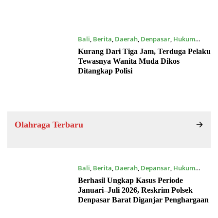
Bali
,
Berita
,
Daerah
,
Denpasar
,
Hukum
16/07/2026
Kurang Dari Tiga Jam, Terduga Pelaku
Tewasnya Wanita Muda Dikos
Ditangkap Polisi
Olahraga Terbaru
Bali
,
Berita
,
Daerah
,
Depansar
,
Hukum
16/07/2026
Berhasil Ungkap Kasus Periode
Januari–Juli 2026, Reskrim Polsek
Denpasar Barat Diganjar Penghargaan