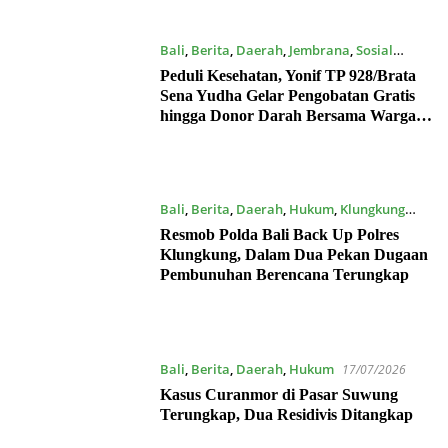
Bali
,
Berita
,
Daerah
,
Jembrana
,
Sosial
17/07/2026
Peduli Kesehatan, Yonif TP 928/Brata
Sena Yudha Gelar Pengobatan Gratis
hingga Donor Darah Bersama Warga
Gilimanuk
Bali
,
Berita
,
Daerah
,
Hukum
,
Klungkung
17/07/2026
Resmob Polda Bali Back Up Polres
Klungkung, Dalam Dua Pekan Dugaan
Pembunuhan Berencana Terungkap
Bali
,
Berita
,
Daerah
,
Hukum
17/07/2026
Kasus Curanmor di Pasar Suwung
Terungkap, Dua Residivis Ditangkap