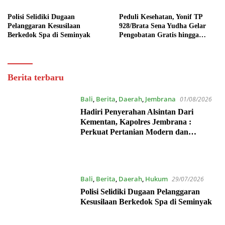
Polisi Selidiki Dugaan
Peduli Kesehatan, Yonif TP
Pelanggaran Kesusilaan
928/Brata Sena Yudha Gelar
Berkedok Spa di Seminyak
Pengobatan Gratis hingga
Donor Darah Bersama Warga
Gilimanuk
Dewata
Berita terbaru
Post
Bali
,
Berita
,
Daerah
,
Jembrana
01/08/2026
Hadiri Penyerahan Alsintan Dari
Kementan, Kapolres Jembrana :
Perkuat Pertanian Modern dan
Ketahanan Pangan
Bali
,
Berita
,
Daerah
,
Hukum
29/07/2026
Polisi Selidiki Dugaan Pelanggaran
Kesusilaan Berkedok Spa di Seminyak