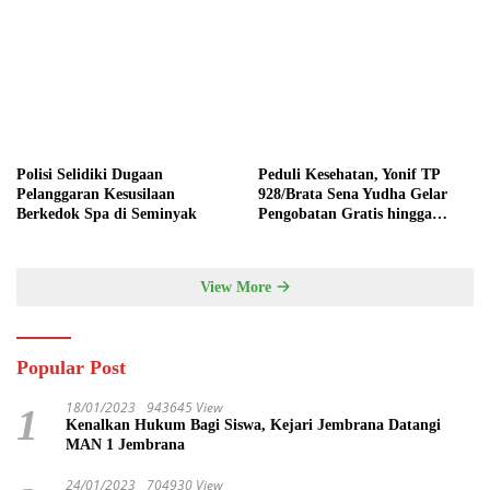
Polisi Selidiki Dugaan
Peduli Kesehatan, Yonif TP
Pelanggaran Kesusilaan
928/Brata Sena Yudha Gelar
Berkedok Spa di Seminyak
Pengobatan Gratis hingga
Donor Darah Bersama Warga
Gilimanuk
View More
Popular Post
18/01/2023
943645 View
1
Kenalkan Hukum Bagi Siswa, Kejari Jembrana Datangi
MAN 1 Jembrana
24/01/2023
704930 View