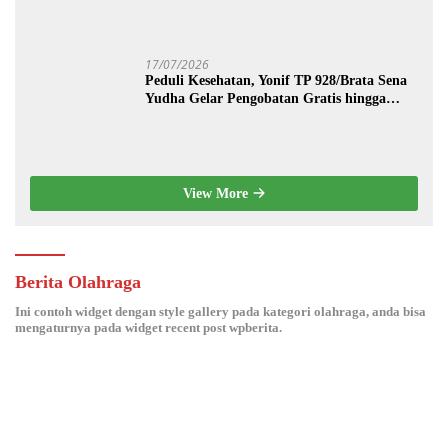
17/07/2026
Peduli Kesehatan, Yonif TP 928/Brata Sena
Yudha Gelar Pengobatan Gratis hingga
Donor Darah Bersama Warga Gilimanuk
View More
Berita Olahraga
Ini contoh widget dengan style gallery pada kategori olahraga, anda bisa
mengaturnya pada widget recent post wpberita.