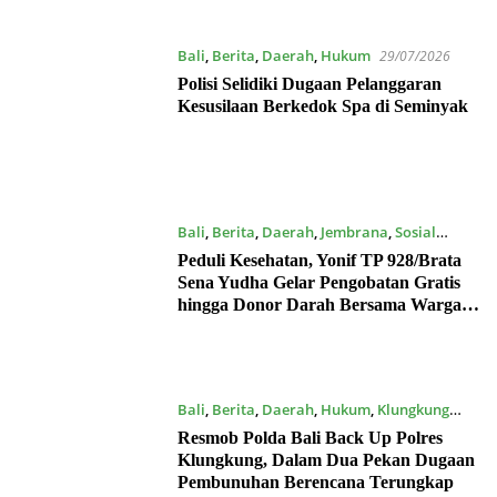
Bali
,
Berita
,
Daerah
,
Hukum
29/07/2026
Polisi Selidiki Dugaan Pelanggaran
Kesusilaan Berkedok Spa di Seminyak
Bali
,
Berita
,
Daerah
,
Jembrana
,
Sosial
17/07/2026
Peduli Kesehatan, Yonif TP 928/Brata
Sena Yudha Gelar Pengobatan Gratis
hingga Donor Darah Bersama Warga
Gilimanuk
Bali
,
Berita
,
Daerah
,
Hukum
,
Klungkung
17/07/2026
Resmob Polda Bali Back Up Polres
Klungkung, Dalam Dua Pekan Dugaan
Pembunuhan Berencana Terungkap