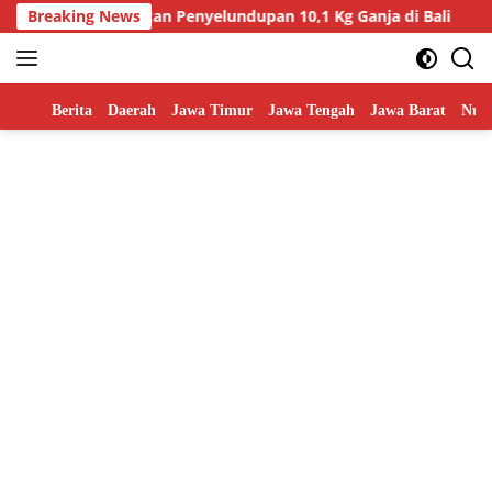
Skip
andara Gagalkan Penyelundupan 10,1 Kg Ganja di Bali
Breaking News
Ha
to
content
Home
Berita
Daerah
Jawa Timur
Jawa Tengah
Jawa Barat
Nusa