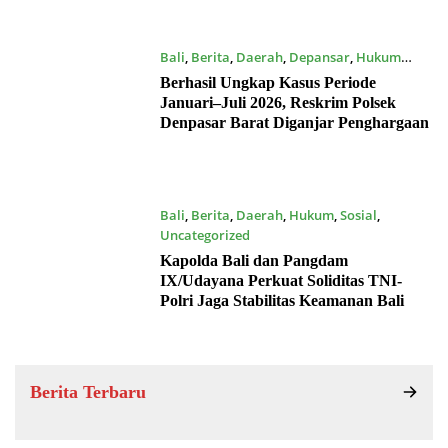
Bali
,
Berita
,
Daerah
,
Depansar
,
Hukum
16/07/2026
Berhasil Ungkap Kasus Periode
Januari–Juli 2026, Reskrim Polsek
Denpasar Barat Diganjar Penghargaan
Bali
,
Berita
,
Daerah
,
Hukum
,
Sosial
,
Uncategorized
15/07/2026
Kapolda Bali dan Pangdam
IX/Udayana Perkuat Soliditas TNI-
Polri Jaga Stabilitas Keamanan Bali
Berita Terbaru