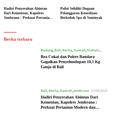
Hadiri Penyerahan Alsintan
Polisi Selidiki Dugaan
Dari Kementan, Kapolres
Pelanggaran Kesusilaan
Jembrana : Perkuat Pertanian
Berkedok Spa di Seminyak
Modern dan Ketahanan Pangan
Dewata
Berita terbaru
Post
Badung
,
Bali
,
Berita
,
Daerah
,
Hukum
08/08/2026
Bea Cukai dan Polres Bandara
Gagalkan Penyelundupan 10,1 Kg
Ganja di Bali
Bali
,
Berita
,
Daerah
,
Jembrana
01/08/2026
Hadiri Penyerahan Alsintan Dari
Kementan, Kapolres Jembrana :
Perkuat Pertanian Modern dan
Ketahanan Pangan