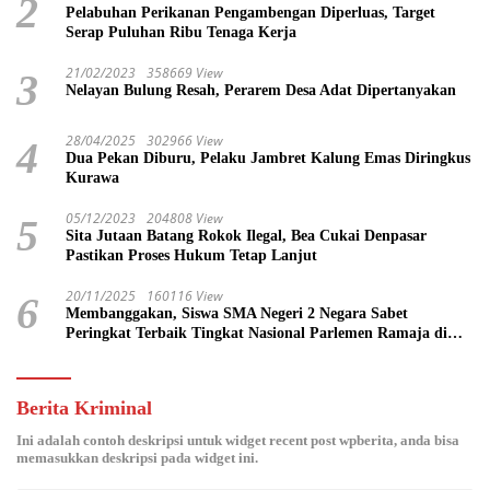
2
Pelabuhan Perikanan Pengambengan Diperluas, Target
Serap Puluhan Ribu Tenaga Kerja
21/02/2023
358669 View
3
Nelayan Bulung Resah, Perarem Desa Adat Dipertanyakan
28/04/2025
302966 View
4
Dua Pekan Diburu, Pelaku Jambret Kalung Emas Diringkus
Kurawa
05/12/2023
204808 View
5
Sita Jutaan Batang Rokok Ilegal, Bea Cukai Denpasar
Pastikan Proses Hukum Tetap Lanjut
20/11/2025
160116 View
6
Membanggakan, Siswa SMA Negeri 2 Negara Sabet
Peringkat Terbaik Tingkat Nasional Parlemen Ramaja di
DPR RI
Berita Kriminal
Ini adalah contoh deskripsi untuk widget recent post wpberita, anda bisa
memasukkan deskripsi pada widget ini.