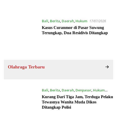
Bali
,
Berita
,
Daerah
,
Hukum
17/07/2026
Kasus Curanmor di Pasar Suwung
Terungkap, Dua Residivis Ditangkap
Olahraga Terbaru
Bali
,
Berita
,
Daerah
,
Denpasar
,
Hukum
16/07/2026
Kurang Dari Tiga Jam, Terduga Pelaku
Tewasnya Wanita Muda Dikos
Ditangkap Polisi