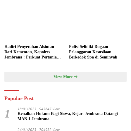
Hadiri Penyerahan Alsintan
Polisi Selidiki Dugaan
Dari Kementan, Kapolres
Pelanggaran Kesusilaan
Jembrana : Perkuat Pertanian
Berkedok Spa di Seminyak
Modern dan Ketahanan Pangan
View More
Popular Post
18/01/2023
943647 View
1
Kenalkan Hukum Bagi Siswa, Kejari Jembrana Datangi
MAN 1 Jembrana
24/01/2023
704932 View