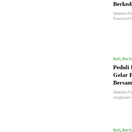
Berked
Dewata Pos
Preventif 
Bali
,
Berit
Peduli 
Gelar 
Bersam
Dewata Pos
rangkaian
Bali
,
Berit