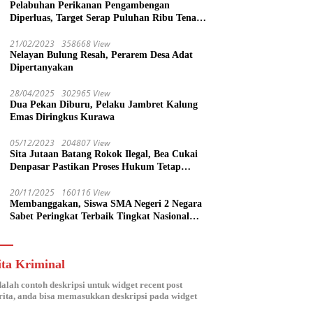
Pelabuhan Perikanan Pengambengan
Diperluas, Target Serap Puluhan Ribu Tenaga
Kerja
21/02/2023
358668 View
Nelayan Bulung Resah, Perarem Desa Adat
Dipertanyakan
28/04/2025
302965 View
Dua Pekan Diburu, Pelaku Jambret Kalung
Emas Diringkus Kurawa
05/12/2023
204807 View
Sita Jutaan Batang Rokok Ilegal, Bea Cukai
Denpasar Pastikan Proses Hukum Tetap
Lanjut
20/11/2025
160116 View
Membanggakan, Siswa SMA Negeri 2 Negara
Sabet Peringkat Terbaik Tingkat Nasional
Parlemen Ramaja di DPR RI
ita Kriminal
dalah contoh deskripsi untuk widget recent post
ita, anda bisa memasukkan deskripsi pada widget