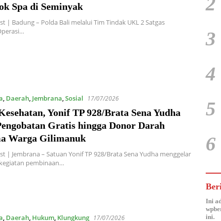
2
ok Spa di Seminyak
t | Badung – Polda Bali melalui Tim Tindak UKL 2 Satgas
Operasi…
3
4
a
,
Daerah
,
Jembrana
,
Sosial
17/07/2026
5
Kesehatan, Yonif TP 928/Brata Sena Yudha
Pengobatan Gratis hingga Donor Darah
6
a Warga Gilimanuk
t | Jembrana – Satuan Yonif TP 928/Brata Sena Yudha menggelar
 kegiatan pembinaan…
Ber
Ini a
wpber
ini.
a
,
Daerah
,
Hukum
,
Klungkung
17/07/2026