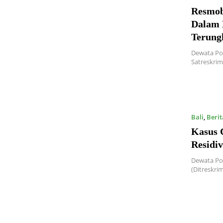
Resmob
Dalam 
Terung
Dewata Po
Satreskri
Bali
,
Berit
Kasus 
Residiv
Dewata Pos
(Ditreskri