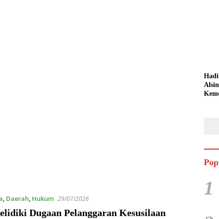
Hadi
Alsi
Keme
Jemb
Pert
Keta
Pop
1
a
,
Daerah
,
Hukum
29/07/2026
Selidiki Dugaan Pelanggaran Kesusilaan