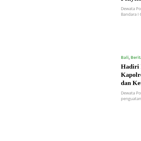
Dewata Po
Bandara I 
Bali
,
Berit
Hadiri
Kapolr
dan Ke
Dewata Pos
penguatan