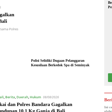
Be
Pe
6
galkan
Bali
rsama Polres
Polisi Selidiki Dugaan Pelanggaran
Kesusilaan Berkedok Spa di Seminyak
ali
,
Berita
,
Daerah
,
Hukum
08/08/2026
Ber
kai dan Polres Bandara Gagalkan
Ini c
undupan 10,1 Kg Ganja di Bali
olahr