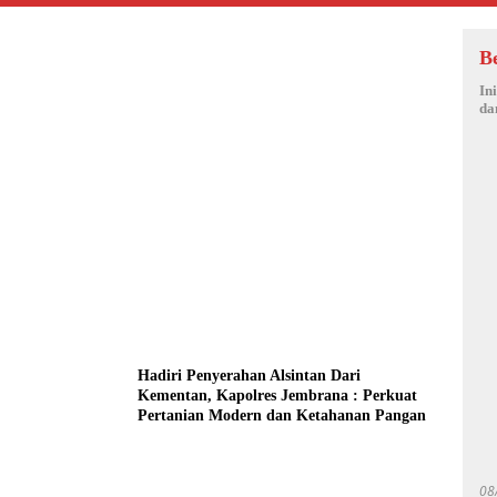
B
In
da
Hadiri Penyerahan Alsintan Dari
Kementan, Kapolres Jembrana : Perkuat
Pertanian Modern dan Ketahanan Pangan
08