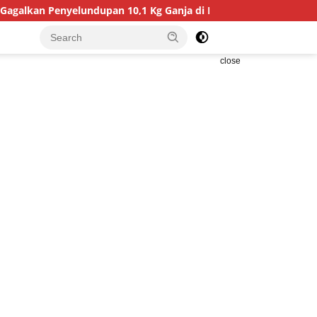
yelundupan 10,1 Kg Ganja di Bali
Hadiri Penyerahan Al
close