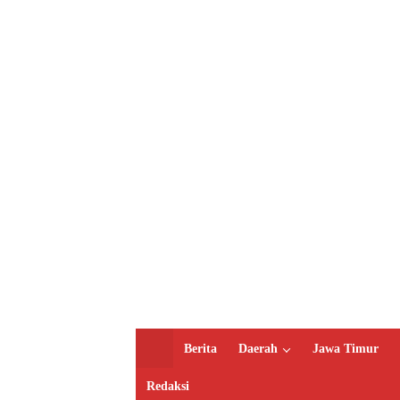
H
Berita
Daerah
Jawa Timur
o
m
Redaksi
e