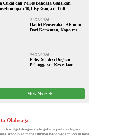
a Cukai dan Polres Bandara Gagalkan
nyelundupan 10,1 Kg Ganja di Bali
01/08/2026
Hadiri Penyerahan Alsintan
Dari Kementan, Kapolres
Jembrana : Perkuat
Pertanian Modern dan
Ketahanan Pangan
29/07/2026
Polisi Selidiki Dugaan
Pelanggaran Kesusilaan
Berkedok Spa di Seminyak
View More
ita Olahraga
ontoh widget dengan style gallery pada kategori
aga, anda bisa mengaturnya pada widget recent post