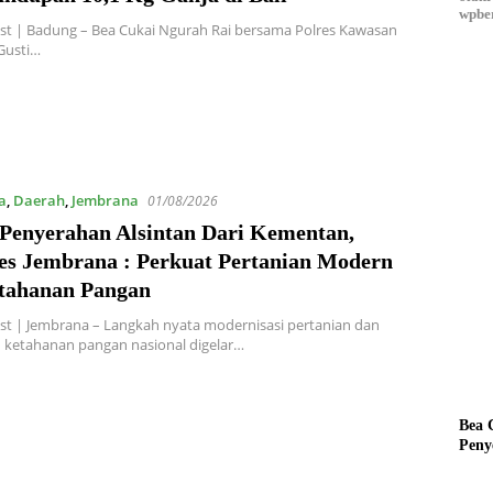
wpber
st | Badung – Bea Cukai Ngurah Rai bersama Polres Kawasan
Gusti…
a
,
Daerah
,
Jembrana
01/08/2026
 Penyerahan Alsintan Dari Kementan,
es Jembrana : Perkuat Pertanian Modern
tahanan Pangan
t | Jembrana – Langkah nyata modernisasi pertanian dan
 ketahanan pangan nasional digelar…
Bea 
Peny