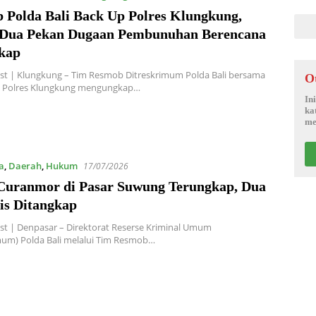
 Polda Bali Back Up Polres Klungkung,
Dua Pekan Dugaan Pembunuhan Berencana
kap
st | Klungkung – Tim Resmob Ditreskrimum Polda Bali bersama
O
m Polres Klungkung mengungkap…
In
ka
me
a
,
Daerah
,
Hukum
17/07/2026
Curanmor di Pasar Suwung Terungkap, Dua
is Ditangkap
t | Denpasar – Direktorat Reserse Kriminal Umum
mum) Polda Bali melalui Tim Resmob…