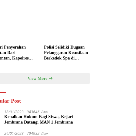
ri Penyerahan
Polisi Selidiki Dugaan
ntan Dari
Pelanggaran Kesusilaan
ntan, Kapolres
Berkedok Spa di
rana : Perkuat
Seminyak
anian Modern dan
hanan Pangan
View More
ular Post
18/01/2023
943646 View
Kenalkan Hukum Bagi Siswa, Kejari
Jembrana Datangi MAN 1 Jembrana
24/01/2023
704932 View