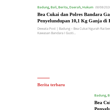
Badung
,
Bali
,
Berita
,
Daerah
,
Hukum
08/08/202
Bea Cukai dan Polres Bandara Ga
Penyelundupan 10,1 Kg Ganja di 
Dewata Post | Badung – Bea Cukai Ngurah Rai be
Kawasan Bandara I Gusti…
Dewata
Berita terbaru
Post
Badung
,
B
Bea Cu
Penyel