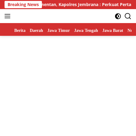
Skip
sintan Dari Kementan, Kapolres Jembrana : Perkuat Pertanian M
Breaking News
to
content
Home
Berita
Daerah
Jawa Timur
Jawa Tengah
Jawa Barat
Nusa