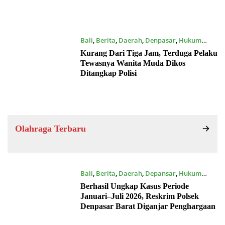
Bali
,
Berita
,
Daerah
,
Denpasar
,
Hukum
16/07/2026
Kurang Dari Tiga Jam, Terduga Pelaku
Tewasnya Wanita Muda Dikos
Ditangkap Polisi
Olahraga Terbaru
Bali
,
Berita
,
Daerah
,
Depansar
,
Hukum
16/07/2026
Berhasil Ungkap Kasus Periode
Januari–Juli 2026, Reskrim Polsek
Denpasar Barat Diganjar Penghargaan