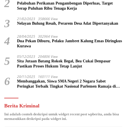
2
Pelabuhan Perikanan Pengambengan Diperluas, Target
Serap Puluhan Ribu Tenaga Kerja
21/02/2023
358666 View
3
Nelayan Bulung Resah, Perarem Desa Adat Dipertanyakan
28/04/2025
302964 View
4
Dua Pekan Diburu, Pelaku Jambret Kalung Emas Diringkus
Kurawa
05/12/2023
204806 View
5
Sita Jutaan Batang Rokok Ilegal, Bea Cukai Denpasar
Pastikan Proses Hukum Tetap Lanjut
20/11/2025
160111 View
6
Membanggakan, Siswa SMA Negeri 2 Negara Sabet
Peringkat Terbaik Tingkat Nasional Parlemen Ramaja di
DPR RI
Berita Kriminal
Ini adalah contoh deskripsi untuk widget recent post wpberita, anda bisa
memasukkan deskripsi pada widget ini.