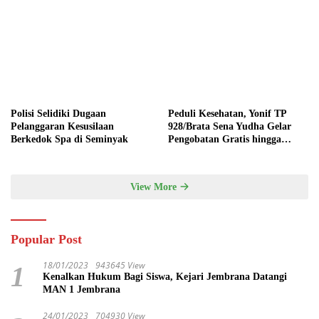
Polisi Selidiki Dugaan
Peduli Kesehatan, Yonif TP
Pelanggaran Kesusilaan
928/Brata Sena Yudha Gelar
Berkedok Spa di Seminyak
Pengobatan Gratis hingga
Donor Darah Bersama Warga
Gilimanuk
View More
Popular Post
18/01/2023
943645 View
1
Kenalkan Hukum Bagi Siswa, Kejari Jembrana Datangi
MAN 1 Jembrana
24/01/2023
704930 View