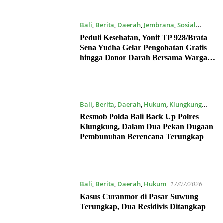
Bali
,
Berita
,
Daerah
,
Jembrana
,
Sosial
17/07/2026
Peduli Kesehatan, Yonif TP 928/Brata
Sena Yudha Gelar Pengobatan Gratis
hingga Donor Darah Bersama Warga
Gilimanuk
Bali
,
Berita
,
Daerah
,
Hukum
,
Klungkung
17/07/2026
Resmob Polda Bali Back Up Polres
Klungkung, Dalam Dua Pekan Dugaan
Pembunuhan Berencana Terungkap
Bali
,
Berita
,
Daerah
,
Hukum
17/07/2026
Kasus Curanmor di Pasar Suwung
Terungkap, Dua Residivis Ditangkap