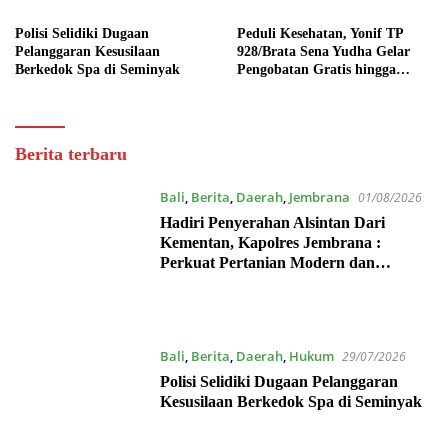
Polisi Selidiki Dugaan
Peduli Kesehatan, Yonif TP
Pelanggaran Kesusilaan
928/Brata Sena Yudha Gelar
Berkedok Spa di Seminyak
Pengobatan Gratis hingga
Donor Darah Bersama Warga
Gilimanuk
Dewata
Berita terbaru
Post
Bali
,
Berita
,
Daerah
,
Jembrana
01/08/2026
Hadiri Penyerahan Alsintan Dari
Kementan, Kapolres Jembrana :
Perkuat Pertanian Modern dan
Ketahanan Pangan
Bali
,
Berita
,
Daerah
,
Hukum
29/07/2026
Polisi Selidiki Dugaan Pelanggaran
Kesusilaan Berkedok Spa di Seminyak