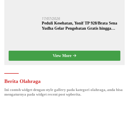
17/07/2026
Peduli Kesehatan, Yonif TP 928/Brata Sena
Yudha Gelar Pengobatan Gratis hingga
Donor Darah Bersama Warga Gilimanuk
View More
Berita Olahraga
Ini contoh widget dengan style gallery pada kategori olahraga, anda bisa
mengaturnya pada widget recent post wpberita.