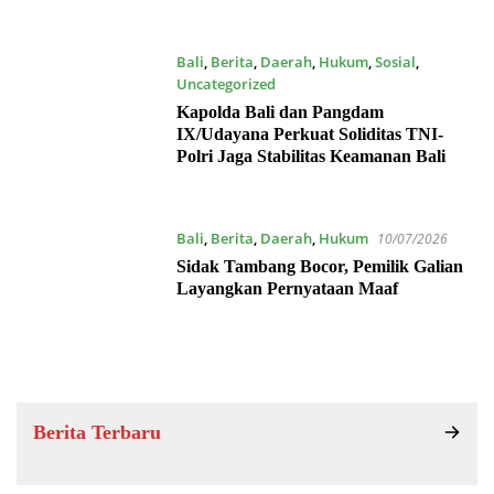
Bali
,
Berita
,
Daerah
,
Hukum
,
Sosial
,
Uncategorized
15/07/2026
Kapolda Bali dan Pangdam
IX/Udayana Perkuat Soliditas TNI-
Polri Jaga Stabilitas Keamanan Bali
Bali
,
Berita
,
Daerah
,
Hukum
10/07/2026
Sidak Tambang Bocor, Pemilik Galian
Layangkan Pernyataan Maaf
Berita Terbaru