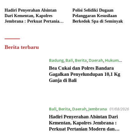
Hadiri Penyerahan Alsintan
Polisi Selidiki Dugaan
Dari Kementan, Kapolres
Pelanggaran Kesusilaan
Jembrana : Perkuat Pertanian
Berkedok Spa di Seminyak
Modern dan Ketahanan Pangan
Dewata
Berita terbaru
Post
Badung
,
Bali
,
Berita
,
Daerah
,
Hukum
08/08/2026
Bea Cukai dan Polres Bandara
Gagalkan Penyelundupan 10,1 Kg
Ganja di Bali
Bali
,
Berita
,
Daerah
,
Jembrana
01/08/2026
Hadiri Penyerahan Alsintan Dari
Kementan, Kapolres Jembrana :
Perkuat Pertanian Modern dan
Ketahanan Pangan