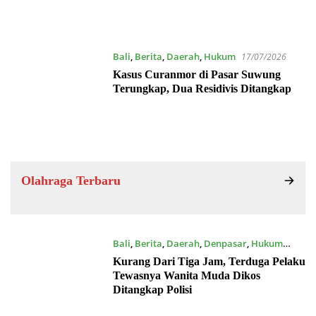
Bali
,
Berita
,
Daerah
,
Hukum
17/07/2026
Kasus Curanmor di Pasar Suwung
Terungkap, Dua Residivis Ditangkap
Olahraga Terbaru
Bali
,
Berita
,
Daerah
,
Denpasar
,
Hukum
16/07/2026
Kurang Dari Tiga Jam, Terduga Pelaku
Tewasnya Wanita Muda Dikos
Ditangkap Polisi