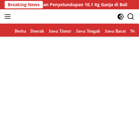
Skip
andara Gagalkan Penyelundupan 10,1 Kg Ganja di Bali
Breaking News
Ha
to
content
Home
Berita
Daerah
Jawa Timur
Jawa Tengah
Jawa Barat
Nusa