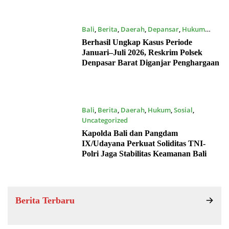
Bali
,
Berita
,
Daerah
,
Depansar
,
Hukum
16/07/2026
Berhasil Ungkap Kasus Periode
Januari–Juli 2026, Reskrim Polsek
Denpasar Barat Diganjar Penghargaan
Bali
,
Berita
,
Daerah
,
Hukum
,
Sosial
,
Uncategorized
15/07/2026
Kapolda Bali dan Pangdam
IX/Udayana Perkuat Soliditas TNI-
Polri Jaga Stabilitas Keamanan Bali
Berita Terbaru