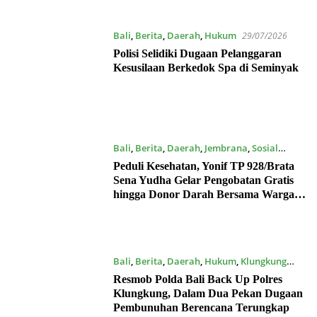
Bali
,
Berita
,
Daerah
,
Hukum
29/07/2026
Polisi Selidiki Dugaan Pelanggaran
Kesusilaan Berkedok Spa di Seminyak
Bali
,
Berita
,
Daerah
,
Jembrana
,
Sosial
17/07/2026
Peduli Kesehatan, Yonif TP 928/Brata
Sena Yudha Gelar Pengobatan Gratis
hingga Donor Darah Bersama Warga
Gilimanuk
Bali
,
Berita
,
Daerah
,
Hukum
,
Klungkung
17/07/2026
Resmob Polda Bali Back Up Polres
Klungkung, Dalam Dua Pekan Dugaan
Pembunuhan Berencana Terungkap