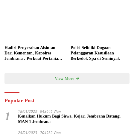
Hadiri Penyerahan Alsintan
Polisi Selidiki Dugaan
Dari Kementan, Kapolres
Pelanggaran Kesusilaan
Jembrana : Perkuat Pertanian
Berkedok Spa di Seminyak
Modern dan Ketahanan Pangan
View More
Popular Post
18/01/2023
943646 View
1
Kenalkan Hukum Bagi Siswa, Kejari Jembrana Datangi
MAN 1 Jembrana
24/01/2023
704932 View