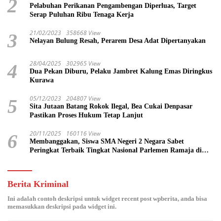
2
Pelabuhan Perikanan Pengambengan Diperluas, Target
Serap Puluhan Ribu Tenaga Kerja
21/02/2023
358668 View
3
Nelayan Bulung Resah, Perarem Desa Adat Dipertanyakan
28/04/2025
302965 View
4
Dua Pekan Diburu, Pelaku Jambret Kalung Emas Diringkus
Kurawa
05/12/2023
204807 View
5
Sita Jutaan Batang Rokok Ilegal, Bea Cukai Denpasar
Pastikan Proses Hukum Tetap Lanjut
20/11/2025
160116 View
6
Membanggakan, Siswa SMA Negeri 2 Negara Sabet
Peringkat Terbaik Tingkat Nasional Parlemen Ramaja di
DPR RI
Berita Kriminal
Ini adalah contoh deskripsi untuk widget recent post wpberita, anda bisa
memasukkan deskripsi pada widget ini.