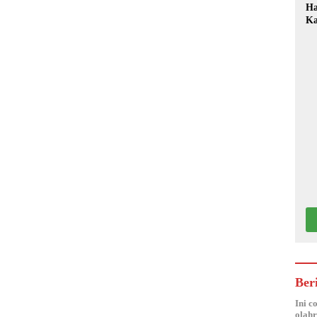
Ha
Ka
Mo
Ber
Ini c
olahr