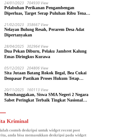
24/01/2023
704930 View
Pelabuhan Perikanan Pengambengan
Diperluas, Target Serap Puluhan Ribu Tenaga
Kerja
21/02/2023
358667 View
Nelayan Bulung Resah, Perarem Desa Adat
Dipertanyakan
28/04/2025
302964 View
Dua Pekan Diburu, Pelaku Jambret Kalung
Emas Diringkus Kurawa
05/12/2023
204806 View
Sita Jutaan Batang Rokok Ilegal, Bea Cukai
Denpasar Pastikan Proses Hukum Tetap
Lanjut
20/11/2025
160113 View
Membanggakan, Siswa SMA Negeri 2 Negara
Sabet Peringkat Terbaik Tingkat Nasional
Parlemen Ramaja di DPR RI
ita Kriminal
dalah contoh deskripsi untuk widget recent post
ita, anda bisa memasukkan deskripsi pada widget