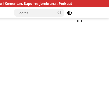
n, Kapolres Jembrana : Perkuat Pertanian Modern dan Ketahana
close