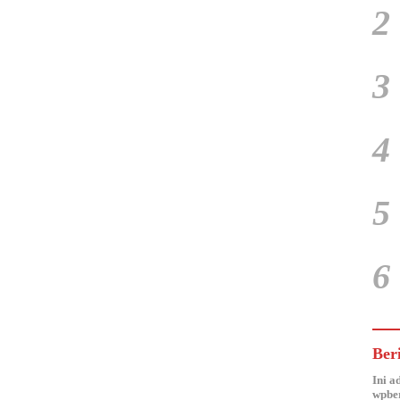
2
3
4
5
6
Ber
Ini a
wpber