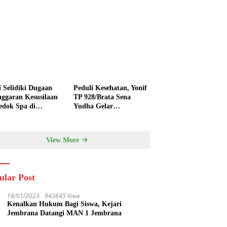
i Selidiki Dugaan
Peduli Kesehatan, Yonif
nggaran Kesusilaan
TP 928/Brata Sena
edok Spa di
Yudha Gelar
nyak
Pengobatan Gratis
hingga Donor Darah
Bersama Warga
View More
Gilimanuk
ular Post
18/01/2023
943645 View
Kenalkan Hukum Bagi Siswa, Kejari
Jembrana Datangi MAN 1 Jembrana