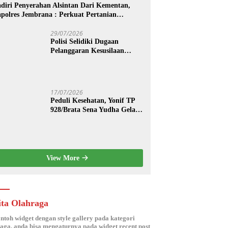
diri Penyerahan Alsintan Dari Kementan,
polres Jembrana : Perkuat Pertanian
dern dan Ketahanan Pangan
29/07/2026
Polisi Selidiki Dugaan
Pelanggaran Kesusilaan
Berkedok Spa di Seminyak
17/07/2026
Peduli Kesehatan, Yonif TP
928/Brata Sena Yudha Gelar
Pengobatan Gratis hingga
Donor Darah Bersama Warga
Gilimanuk
View More
ita Olahraga
ontoh widget dengan style gallery pada kategori
aga, anda bisa mengaturnya pada widget recent post