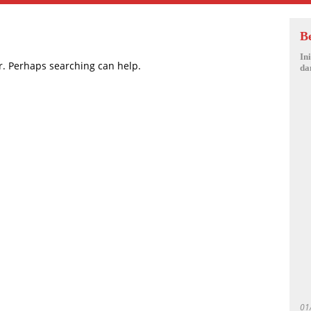
B
In
or. Perhaps searching can help.
da
01