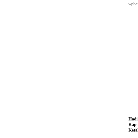
wpber
Hadi
Kapo
Keta