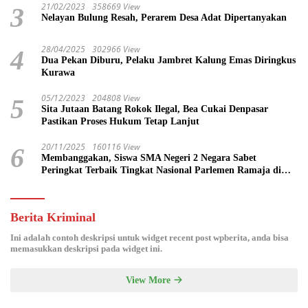
21/02/2023
358669 View
3
Nelayan Bulung Resah, Perarem Desa Adat Dipertanyakan
28/04/2025
302966 View
4
Dua Pekan Diburu, Pelaku Jambret Kalung Emas Diringkus
Kurawa
05/12/2023
204808 View
5
Sita Jutaan Batang Rokok Ilegal, Bea Cukai Denpasar
Pastikan Proses Hukum Tetap Lanjut
20/11/2025
160116 View
6
Membanggakan, Siswa SMA Negeri 2 Negara Sabet
Peringkat Terbaik Tingkat Nasional Parlemen Ramaja di
DPR RI
Berita Kriminal
Ini adalah contoh deskripsi untuk widget recent post wpberita, anda bisa
memasukkan deskripsi pada widget ini.
View More