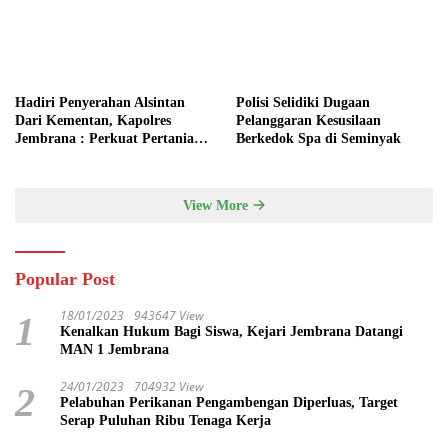
Hadiri Penyerahan Alsintan
Polisi Selidiki Dugaan
Dari Kementan, Kapolres
Pelanggaran Kesusilaan
Jembrana : Perkuat Pertanian
Berkedok Spa di Seminyak
Modern dan Ketahanan Pangan
View More
Popular Post
18/01/2023
943647 View
1
Kenalkan Hukum Bagi Siswa, Kejari Jembrana Datangi
MAN 1 Jembrana
24/01/2023
704932 View
2
Pelabuhan Perikanan Pengambengan Diperluas, Target
Serap Puluhan Ribu Tenaga Kerja