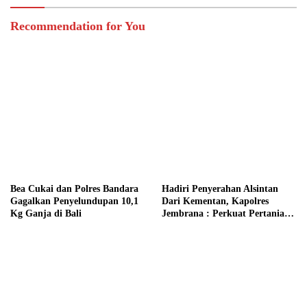
Recommendation for You
Bea Cukai dan Polres Bandara
Hadiri Penyerahan Alsintan
Gagalkan Penyelundupan 10,1
Dari Kementan, Kapolres
Kg Ganja di Bali
Jembrana : Perkuat Pertanian
Modern dan Ketahanan Pangan