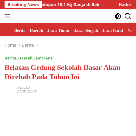
Skip
n Penyelundupan 10,1 Kg Ganja di Bali
Breaking News
Hadiri Penyeraha
to
content
Home
Berita
Daerah
Jawa Timur
Jawa Tengah
Jawa Barat
Nusa
Home
Berita
Berita
,
Daerah
,
Jembrana
Belasan Gedung Sekolah Dasar Akan
Direhab Pada Tahun Ini
Redaksi
26/01/2023