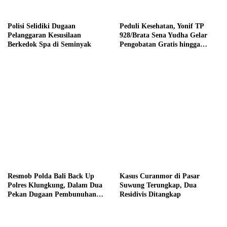
Polisi Selidiki Dugaan
Peduli Kesehatan, Yonif TP
Pelanggaran Kesusilaan
928/Brata Sena Yudha Gelar
Berkedok Spa di Seminyak
Pengobatan Gratis hingga
Donor Darah Bersama Warga
Gilimanuk
Resmob Polda Bali Back Up
Kasus Curanmor di Pasar
Polres Klungkung, Dalam Dua
Suwung Terungkap, Dua
Pekan Dugaan Pembunuhan
Residivis Ditangkap
Berencana Terungkap