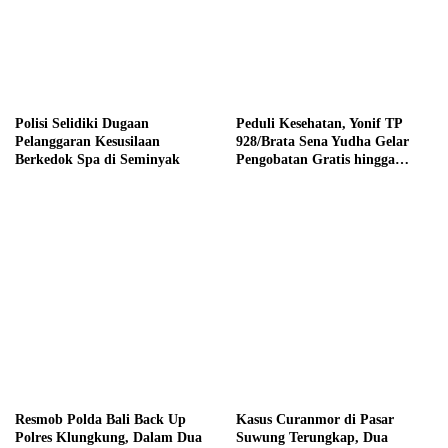
Polisi Selidiki Dugaan
Peduli Kesehatan, Yonif TP
Pelanggaran Kesusilaan
928/Brata Sena Yudha Gelar
Berkedok Spa di Seminyak
Pengobatan Gratis hingga
Donor Darah Bersama Warga
Gilimanuk
Resmob Polda Bali Back Up
Kasus Curanmor di Pasar
Polres Klungkung, Dalam Dua
Suwung Terungkap, Dua