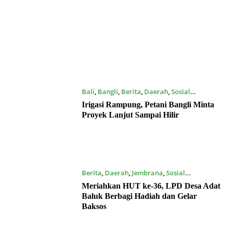
Bali
,
Bangli
,
Berita
,
Daerah
,
Sosial
25/05/2026
Irigasi Rampung, Petani Bangli Minta
Proyek Lanjut Sampai Hilir
Berita
,
Daerah
,
Jembrana
,
Sosial
25/05/2026
Meriahkan HUT ke-36, LPD Desa Adat
Baluk Berbagi Hadiah dan Gelar
Baksos