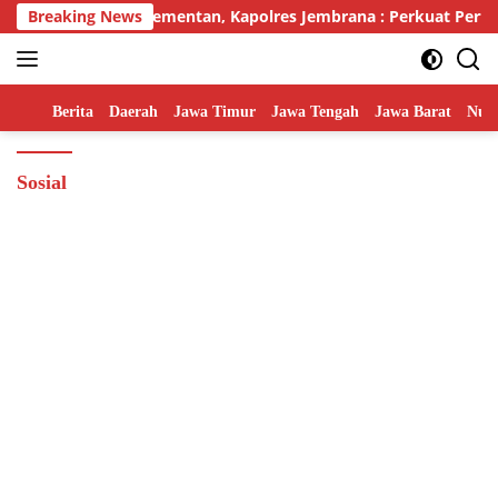
Skip
Alsintan Dari Kementan, Kapolres Jembrana : Perkuat Pertania
Breaking News
to
content
Home
Berita
Daerah
Jawa Timur
Jawa Tengah
Jawa Barat
Nusa
Sosial