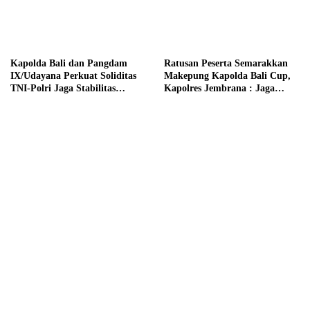
Kapolda Bali dan Pangdam
Ratusan Peserta Semarakkan
IX/Udayana Perkuat Soliditas
Makepung Kapolda Bali Cup,
TNI-Polri Jaga Stabilitas
Kapolres Jembrana : Jaga
Keamanan Bali
Kelestarian Budaya