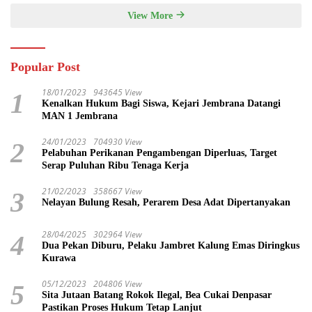
View More
Popular Post
18/01/2023
943645 View
1
Kenalkan Hukum Bagi Siswa, Kejari Jembrana Datangi
MAN 1 Jembrana
24/01/2023
704930 View
2
Pelabuhan Perikanan Pengambengan Diperluas, Target
Serap Puluhan Ribu Tenaga Kerja
21/02/2023
358667 View
3
Nelayan Bulung Resah, Perarem Desa Adat Dipertanyakan
28/04/2025
302964 View
4
Dua Pekan Diburu, Pelaku Jambret Kalung Emas Diringkus
Kurawa
05/12/2023
204806 View
5
Sita Jutaan Batang Rokok Ilegal, Bea Cukai Denpasar
Pastikan Proses Hukum Tetap Lanjut