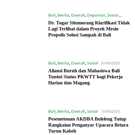
Bali
,
Berita
,
Daerah
,
Depansar
,
Sosial
24/05/2026
Dr. Togar Situmorang Klarifikasi Tidak
Lagi Terlibat dalam Proyek Mesin
Propolis Solusi Sampah di Bali
Bali
,
Berita
,
Daerah
,
Sosial
30/04/2026
Aliansi Buruh dan Mahasiswa Bali
Tuntut Status PKWTT bagi Pekerja
Harian dan Magang
Bali
,
Berita
,
Daerah
,
Sosial
19/04/2026
Pesemetonan AKDBA Buleleng Tutup
Rangkaian Penganyar Upacara Betara
Turun Kabeh