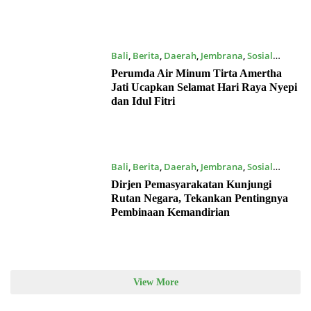
Bali
,
Berita
,
Daerah
,
Jembrana
,
Sosial
16/03/2026
Perumda Air Minum Tirta Amertha
Jati Ucapkan Selamat Hari Raya Nyepi
dan Idul Fitri
Bali
,
Berita
,
Daerah
,
Jembrana
,
Sosial
09/03/2026
Dirjen Pemasyarakatan Kunjungi
Rutan Negara, Tekankan Pentingnya
Pembinaan Kemandirian
View More