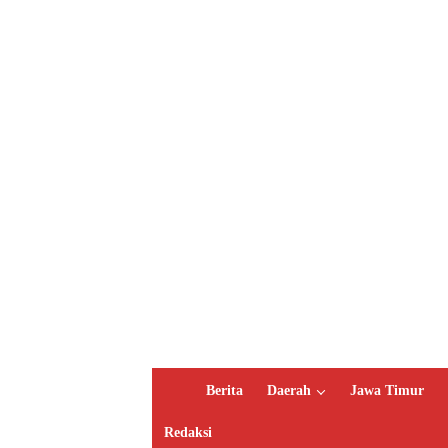
H
Berita
Daerah
Jawa Timur
o
m
Redaksi
e