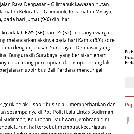
 Jalan Raya Denpasar – Gilimanuk kawasan hutan
lamat di Kelurahan Gilimanuk, Kecamatan Melaya,
pada hari Jumat (9/6) dini hari.
laku adalah EWS (56) dan DS (52) keduanya warga
ang melancarkan aksinya pada hari Kamis (8/6) sore
erdana dengan jurusan Surabaya – Denpasar yang
Polis
inal Bungurasih Surabaya, yang berisikan enam
Pela
nya dua orang perempuan dan empat orang laki –
Berk
Semi
iperjalanan sopir bus Bali Perdana mencurigai
k-gerik pelaku, sopir bus selalu memperhatikan dan
Pop
an sesampainya di Pos Polisi Lalu Lintas Sudirman
1
ral Sudirman, Kelurahan Dauhwaru-Jembrana dini
hendak turun, hal tersebut membuat kecurigaan