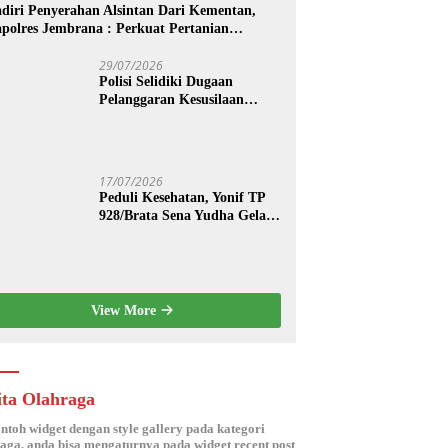
diri Penyerahan Alsintan Dari Kementan,
polres Jembrana : Perkuat Pertanian
dern dan Ketahanan Pangan
29/07/2026
Polisi Selidiki Dugaan
Pelanggaran Kesusilaan
Berkedok Spa di Seminyak
17/07/2026
Peduli Kesehatan, Yonif TP
928/Brata Sena Yudha Gelar
Pengobatan Gratis hingga
Donor Darah Bersama Warga
Gilimanuk
View More
ita Olahraga
ontoh widget dengan style gallery pada kategori
aga, anda bisa mengaturnya pada widget recent post