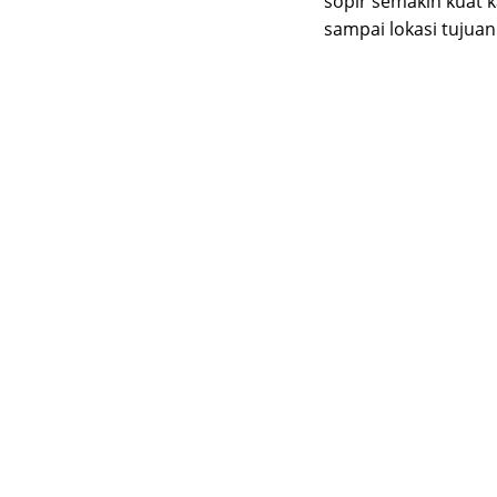
sopir semakin kuat
sampai lokasi tujua