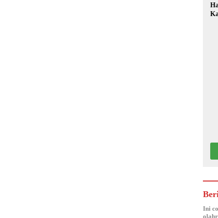
Ha
Ka
Mo
Ber
Ini c
olahr