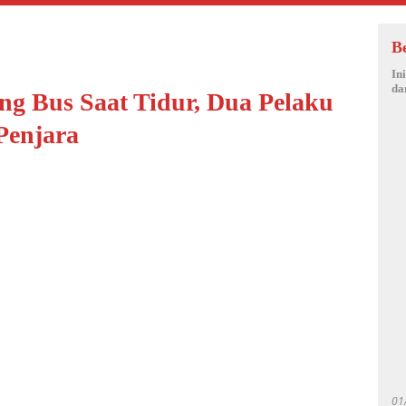
B
In
da
g Bus Saat Tidur, Dua Pelaku
Penjara
01