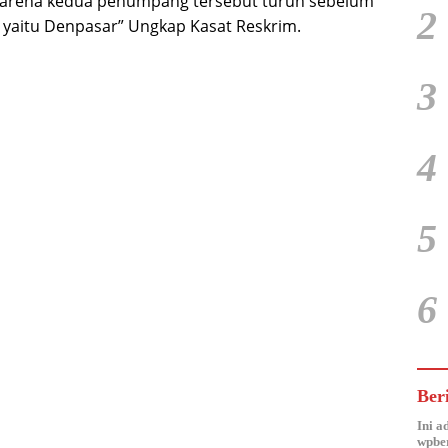
 karena kedua penumpang tersebut turun sebelum
2
n yaitu Denpasar” Ungkap Kasat Reskrim.
3
4
5
6
Ber
Ini a
wpber