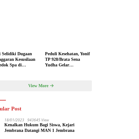
i Selidiki Dugaan
Peduli Kesehatan, Yonif
nggaran Kesusilaan
TP 928/Brata Sena
edok Spa di
Yudha Gelar
nyak
Pengobatan Gratis
hingga Donor Darah
Bersama Warga
View More
Gilimanuk
ular Post
18/01/2023
943645 View
Kenalkan Hukum Bagi Siswa, Kejari
Jembrana Datangi MAN 1 Jembrana