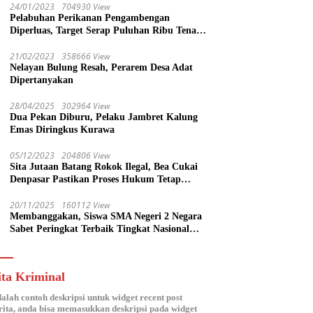
24/01/2023
704930 View
Pelabuhan Perikanan Pengambengan
Diperluas, Target Serap Puluhan Ribu Tenaga
Kerja
21/02/2023
358666 View
Nelayan Bulung Resah, Perarem Desa Adat
Dipertanyakan
28/04/2025
302964 View
Dua Pekan Diburu, Pelaku Jambret Kalung
Emas Diringkus Kurawa
05/12/2023
204806 View
Sita Jutaan Batang Rokok Ilegal, Bea Cukai
Denpasar Pastikan Proses Hukum Tetap
Lanjut
20/11/2025
160112 View
Membanggakan, Siswa SMA Negeri 2 Negara
Sabet Peringkat Terbaik Tingkat Nasional
Parlemen Ramaja di DPR RI
ita Kriminal
dalah contoh deskripsi untuk widget recent post
ita, anda bisa memasukkan deskripsi pada widget