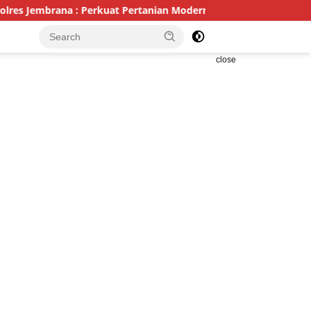
 : Perkuat Pertanian Modern dan Ketahanan Pangan
Poli
close