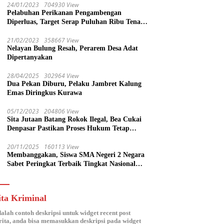
24/01/2023
704930 View
Pelabuhan Perikanan Pengambengan
Diperluas, Target Serap Puluhan Ribu Tenaga
Kerja
21/02/2023
358667 View
Nelayan Bulung Resah, Perarem Desa Adat
Dipertanyakan
28/04/2025
302964 View
Dua Pekan Diburu, Pelaku Jambret Kalung
Emas Diringkus Kurawa
05/12/2023
204806 View
Sita Jutaan Batang Rokok Ilegal, Bea Cukai
Denpasar Pastikan Proses Hukum Tetap
Lanjut
20/11/2025
160113 View
Membanggakan, Siswa SMA Negeri 2 Negara
Sabet Peringkat Terbaik Tingkat Nasional
Parlemen Ramaja di DPR RI
ita Kriminal
dalah contoh deskripsi untuk widget recent post
ita, anda bisa memasukkan deskripsi pada widget