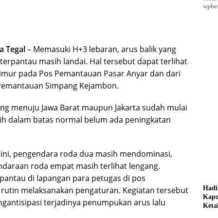
wpber
 Tegal
– Memasuki H+3 lebaran, arus balik yang
 terpantau masih landai. Hal tersebut dapat terlihat
 timur pada Pos Pemantauan Pasar Anyar dan dari
s Pemantauan Simpang Kejambon.
ang menuju Jawa Barat maupun Jakarta sudah mulai
ih dalam batas normal belum ada peningkatan
k ini, pengendara roda dua masih mendominasi,
daraan roda empat masih terlihat lengang.
antau di lapangan para petugas di pos
Hadi
rutin melaksanakan pengaturan. Kegiatan tersebut
Kapo
gantisipasi terjadinya penumpukan arus lalu
Keta