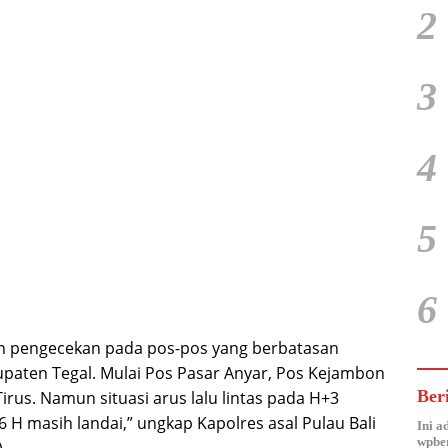
2
3
4
5
6
kan pengecekan pada pos-pos yang berbatasan
paten Tegal. Mulai Pos Pasar Anyar, Pos Kejambon
Ber
rus. Namun situasi arus lalu lintas pada H+3
46 H masih landai,” ungkap Kapolres asal Pulau Bali
Ini a
wpber
.