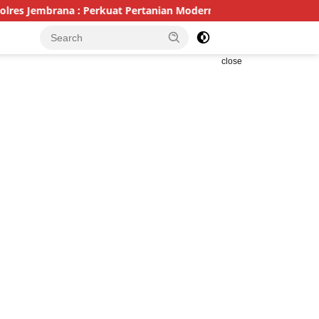
 : Perkuat Pertanian Modern dan Ketahanan Pangan
Poli
close