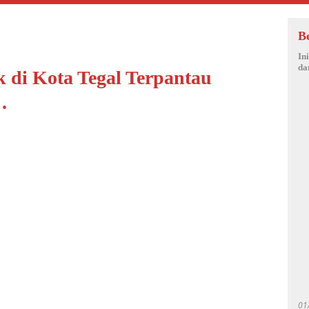
B
In
da
 di Kota Tegal Terpantau
.
01