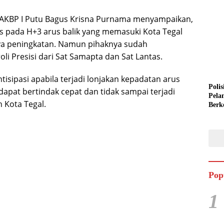
a AKBP I Putu Bagus Krisna Purnama menyampaikan,
ntas pada H+3 arus balik yang memasuki Kota Tegal
ya peningkatan. Namun pihaknya sudah
li Presisi dari Sat Samapta dan Sat Lantas.
tisipasi apabila terjadi lonjakan kepadatan arus
Polis
a dapat bertindak cepat dan tidak sampai terjadi
Pela
 Kota Tegal.
Berk
Semi
Pop
1