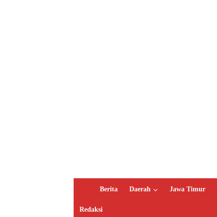
H
Berita
Daerah
Jawa Timur
o
m
Redaksi
e