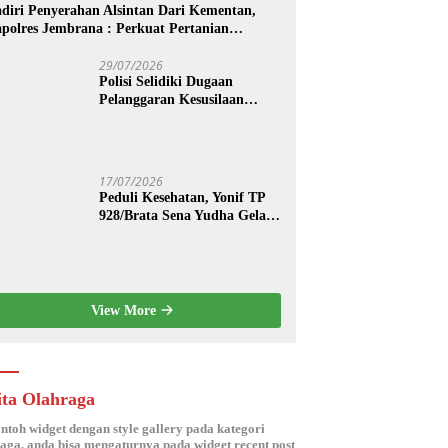
diri Penyerahan Alsintan Dari Kementan,
polres Jembrana : Perkuat Pertanian
dern dan Ketahanan Pangan
29/07/2026
Polisi Selidiki Dugaan
Pelanggaran Kesusilaan
Berkedok Spa di Seminyak
17/07/2026
Peduli Kesehatan, Yonif TP
928/Brata Sena Yudha Gelar
Pengobatan Gratis hingga
Donor Darah Bersama Warga
Gilimanuk
View More
ita Olahraga
ontoh widget dengan style gallery pada kategori
aga, anda bisa mengaturnya pada widget recent post