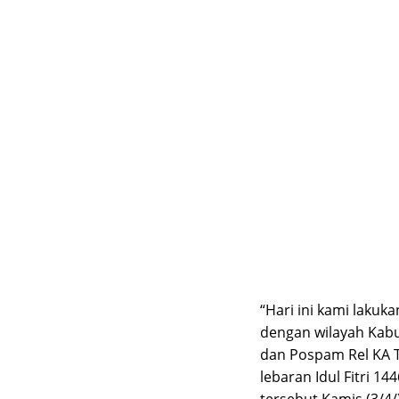
“Hari ini kami laku
dengan wilayah Kabu
dan Pospam Rel KA Ti
lebaran Idul Fitri 14
tersebut Kamis (3/4/)