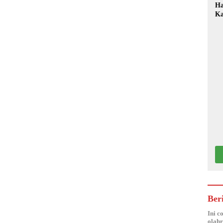
Ha
Ka
Mo
Ber
Ini c
olahr