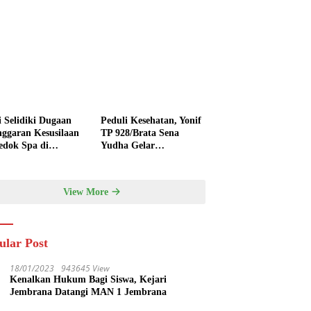
i Selidiki Dugaan
Peduli Kesehatan, Yonif
nggaran Kesusilaan
TP 928/Brata Sena
edok Spa di
Yudha Gelar
nyak
Pengobatan Gratis
hingga Donor Darah
Bersama Warga
View More
Gilimanuk
ular Post
18/01/2023
943645 View
Kenalkan Hukum Bagi Siswa, Kejari
Jembrana Datangi MAN 1 Jembrana