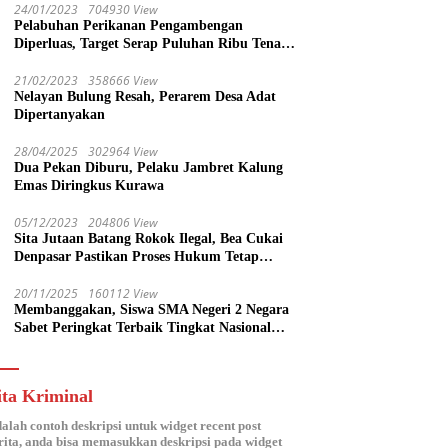
24/01/2023
704930 View
Pelabuhan Perikanan Pengambengan
Diperluas, Target Serap Puluhan Ribu Tenaga
Kerja
21/02/2023
358666 View
Nelayan Bulung Resah, Perarem Desa Adat
Dipertanyakan
28/04/2025
302964 View
Dua Pekan Diburu, Pelaku Jambret Kalung
Emas Diringkus Kurawa
05/12/2023
204806 View
Sita Jutaan Batang Rokok Ilegal, Bea Cukai
Denpasar Pastikan Proses Hukum Tetap
Lanjut
20/11/2025
160112 View
Membanggakan, Siswa SMA Negeri 2 Negara
Sabet Peringkat Terbaik Tingkat Nasional
Parlemen Ramaja di DPR RI
ita Kriminal
dalah contoh deskripsi untuk widget recent post
ita, anda bisa memasukkan deskripsi pada widget