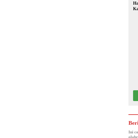
Ha
Ka
Mo
Ber
Ini c
olahr