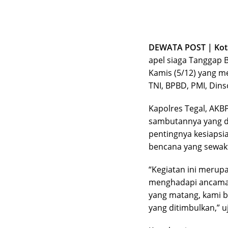
DEWATA POST | Kota
apel siaga Tanggap B
Kamis (5/12) yang mel
TNI, BPBD, PMI, Dins
Kapolres Tegal, AKB
sambutannya yang d
pentingnya kesiaps
bencana yang sewakt
“Kegiatan ini merup
menghadapi ancaman
yang matang, kami b
yang ditimbulkan,” u