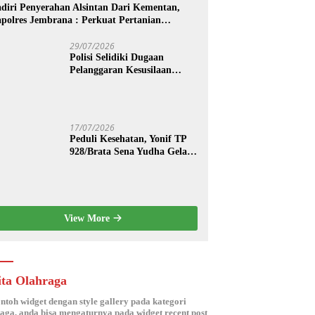
diri Penyerahan Alsintan Dari Kementan,
polres Jembrana : Perkuat Pertanian
dern dan Ketahanan Pangan
29/07/2026
Polisi Selidiki Dugaan
Pelanggaran Kesusilaan
Berkedok Spa di Seminyak
17/07/2026
Peduli Kesehatan, Yonif TP
928/Brata Sena Yudha Gelar
Pengobatan Gratis hingga
Donor Darah Bersama Warga
Gilimanuk
View More
ita Olahraga
ontoh widget dengan style gallery pada kategori
aga, anda bisa mengaturnya pada widget recent post