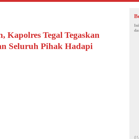
B
In
da
, Kapolres Tegal Tegaskan
an Seluruh Pihak Hadapi
01