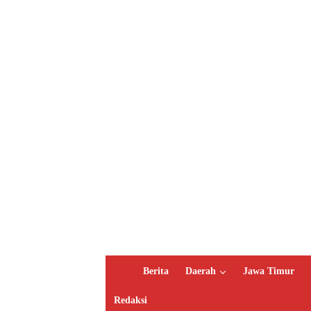
H
Berita
Daerah
Jawa Timur
o
m
Redaksi
e