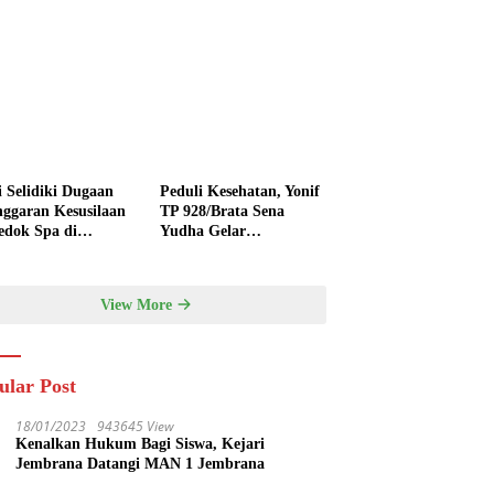
i Selidiki Dugaan
Peduli Kesehatan, Yonif
nggaran Kesusilaan
TP 928/Brata Sena
edok Spa di
Yudha Gelar
nyak
Pengobatan Gratis
hingga Donor Darah
Bersama Warga
View More
Gilimanuk
ular Post
18/01/2023
943645 View
Kenalkan Hukum Bagi Siswa, Kejari
Jembrana Datangi MAN 1 Jembrana