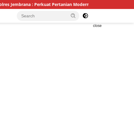
ana : Perkuat Pertanian Modern dan Ketahanan Pangan
P
close