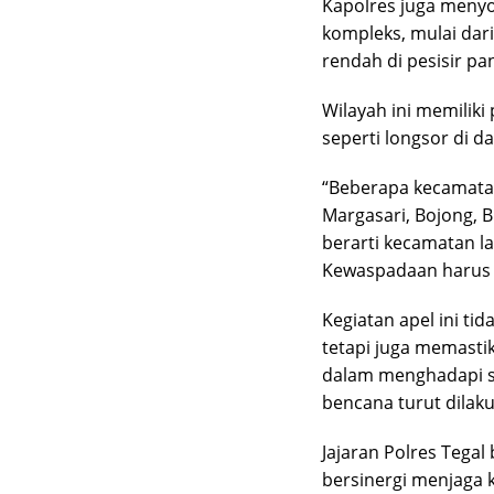
Kapolres juga menyor
kompleks, mulai dar
rendah di pesisir pan
Wilayah ini memiliki
seperti longsor di d
“Beberapa kecamatan
Margasari, Bojong, 
berarti kecamatan la
Kewaspadaan harus t
Kegiatan apel ini t
tetapi juga memasti
dalam menghadapi si
bencana turut dilaku
Jajaran Polres Tegal
bersinergi menjaga 