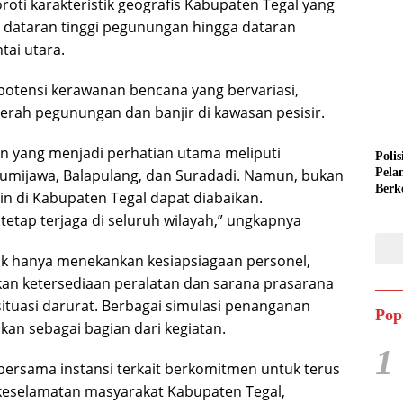
oti karakteristik geografis Kabupaten Tegal yang
i dataran tinggi pegunungan hingga dataran
tai utara.
 potensi kerawanan bencana yang bervariasi,
aerah pegunungan dan banjir di kawasan pesisir.
 yang menjadi perhatian utama meliputi
Polis
Bumijawa, Balapulang, dan Suradadi. Namun, bukan
Pela
Berk
in di Kabupaten Tegal dapat diabaikan.
Semi
etap terjaga di seluruh wilayah,” ungkapnya
idak hanya menekankan kesiapsiagaan personel,
kan ketersediaan peralatan dan sarana prasarana
tuasi darurat. Berbagai simulasi penanganan
Pop
kan sebagai bagian dari kegiatan.
1
 bersama instansi terkait berkomitmen untuk terus
keselamatan masyarakat Kabupaten Tegal,