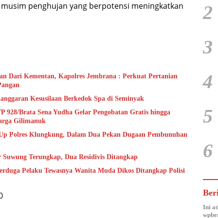
 musim penghujan yang berpotensi meningkatkan
2
3
4
tan Dari Kementan, Kapolres Jembrana : Perkuat Pertanian
Pangan
elanggaran Kesusilaan Berkedok Spa di Seminyak
5
TP 928/Brata Sena Yudha Gelar Pengobatan Gratis hingga
arga Gilimanuk
 Up Polres Klungkung, Dalam Dua Pekan Dugaan Pembunuhan
6
 Suwung Terungkap, Dua Residivis Ditangkap
erduga Pelaku Tewasnya Wanita Muda Dikos Ditangkap Polisi
Ber
0
Ini a
wpber