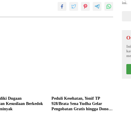
ini.
O
In
ka
me
lidiki Dugaan
Peduli Kesehatan, Yonif TP
an Kesusilaan Berkedok
928/Brata Sena Yudha Gelar
eminyak
Pengobatan Gratis hingga Donor
Darah Bersama Warga Gilimanuk