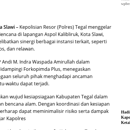
wpber
 Slawi –
Kepolisian Resor (Polres) Tegal menggelar
encana di lapangan Aspol Kalibliruk, Kota Slawi,
ibatkan sinergi berbagai instansi terkait, seperti
os, dan relawan.
P Andi M. Indra Waspada Amirullah dalam
idampingi Forkopimda Plus, menegaskan
iagaan seluruh pihak menghadapi ancaman
u-waktu dapat terjadi.
akan wujud kesiapsiagaan Kabupaten Tegal dalam
 bencana alam. Dengan koordinasi dan kesiapan
erharap dapat meminimalisir risiko serta dampak
Hadi
Kapo
jar Kapolres
Keta