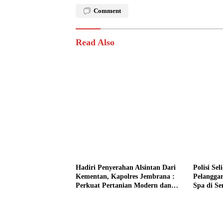
Comment
Read Also
Hadiri Penyerahan Alsintan Dari
Polisi Se
Kementan, Kapolres Jembrana :
Pelanggar
Perkuat Pertanian Modern dan
Spa di S
Ketahanan Pangan