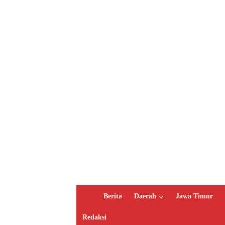
H
Berita
Daerah
Jawa Timur
o
m
Redaksi
e