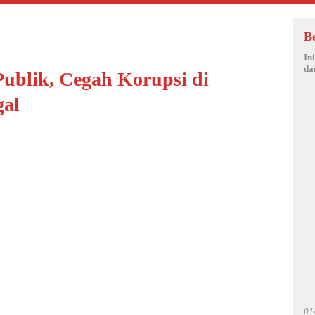
B
In
da
ublik, Cegah Korupsi di
al
01