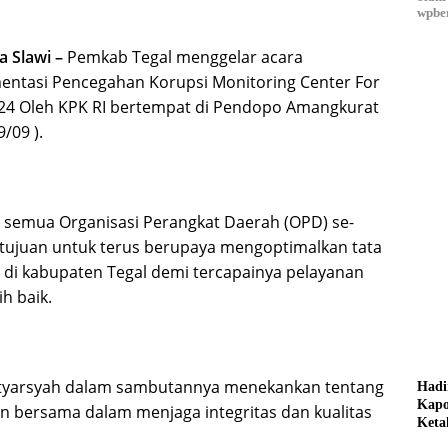
wpber
 Slawi –
Pemkab Tegal menggelar acara
ntasi Pencegahan Korupsi Monitoring Center For
024 Oleh KPK RI bertempat di Pendopo Amangkurat
9/09 ).
ti semua Organisasi Perangkat Daerah (OPD) se-
tujuan untuk terus berupaya mengoptimalkan tata
 di kabupaten Tegal demi tercapainya pelayanan
h baik.
ustyarsyah dalam sambutannya menekankan tentang
Hadi
Kapo
 bersama dalam menjaga integritas dan kualitas
Keta