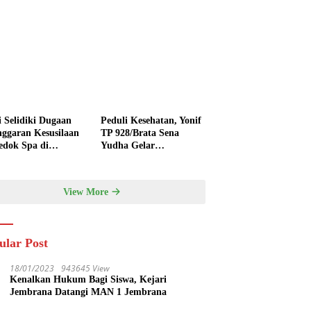
i Selidiki Dugaan
Peduli Kesehatan, Yonif
nggaran Kesusilaan
TP 928/Brata Sena
edok Spa di
Yudha Gelar
nyak
Pengobatan Gratis
hingga Donor Darah
Bersama Warga
View More
Gilimanuk
ular Post
18/01/2023
943645 View
Kenalkan Hukum Bagi Siswa, Kejari
Jembrana Datangi MAN 1 Jembrana