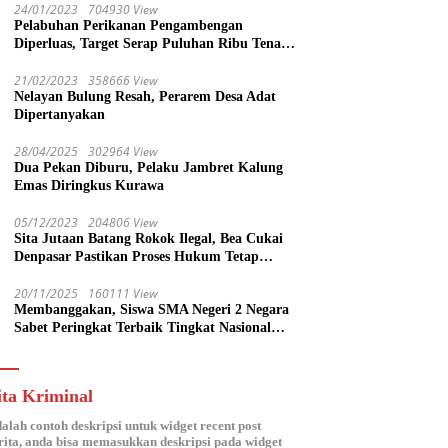
24/01/2023
704930 View
Pelabuhan Perikanan Pengambengan
Diperluas, Target Serap Puluhan Ribu Tenaga
Kerja
21/02/2023
358666 View
Nelayan Bulung Resah, Perarem Desa Adat
Dipertanyakan
28/04/2025
302964 View
Dua Pekan Diburu, Pelaku Jambret Kalung
Emas Diringkus Kurawa
05/12/2023
204806 View
Sita Jutaan Batang Rokok Ilegal, Bea Cukai
Denpasar Pastikan Proses Hukum Tetap
Lanjut
20/11/2025
160111 View
Membanggakan, Siswa SMA Negeri 2 Negara
Sabet Peringkat Terbaik Tingkat Nasional
Parlemen Ramaja di DPR RI
ita Kriminal
dalah contoh deskripsi untuk widget recent post
ita, anda bisa memasukkan deskripsi pada widget