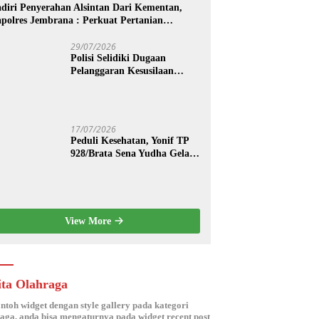
diri Penyerahan Alsintan Dari Kementan,
polres Jembrana : Perkuat Pertanian
dern dan Ketahanan Pangan
29/07/2026
Polisi Selidiki Dugaan
Pelanggaran Kesusilaan
Berkedok Spa di Seminyak
17/07/2026
Peduli Kesehatan, Yonif TP
928/Brata Sena Yudha Gelar
Pengobatan Gratis hingga
Donor Darah Bersama Warga
Gilimanuk
View More
ita Olahraga
ontoh widget dengan style gallery pada kategori
aga, anda bisa mengaturnya pada widget recent post