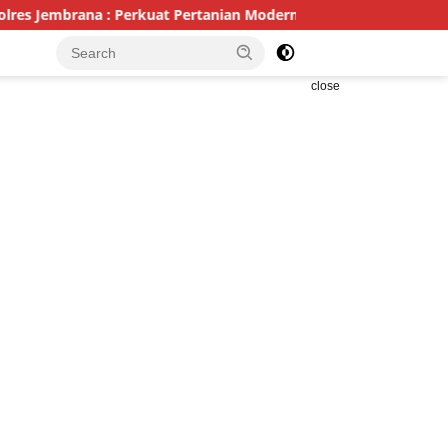
 : Perkuat Pertanian Modern dan Ketahanan Pangan
Poli
close