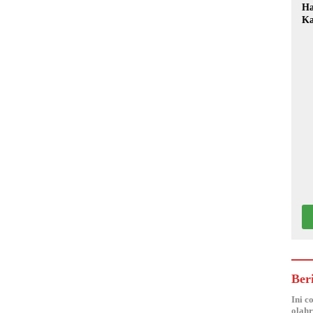
Ha
Ka
Mo
Ber
Ini c
olahr