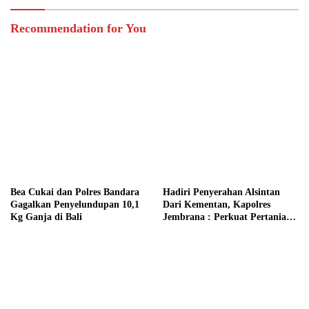
Recommendation for You
Bea Cukai dan Polres Bandara
Hadiri Penyerahan Alsintan
Gagalkan Penyelundupan 10,1
Dari Kementan, Kapolres
Kg Ganja di Bali
Jembrana : Perkuat Pertanian
Modern dan Ketahanan Pangan