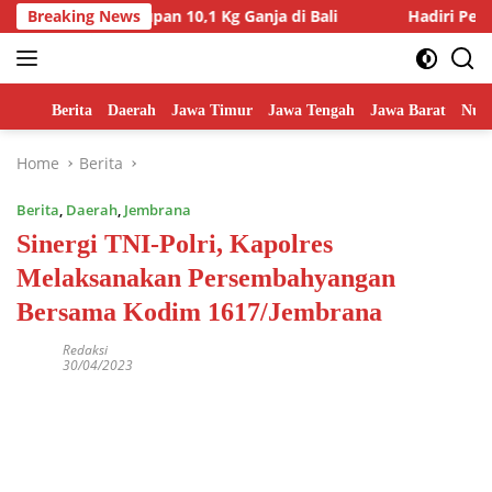
Skip
nyelundupan 10,1 Kg Ganja di Bali
Breaking News
Hadiri Penyerahan Al
to
content
Home
Berita
Daerah
Jawa Timur
Jawa Tengah
Jawa Barat
Nusa
Home
Berita
Berita
,
Daerah
,
Jembrana
Sinergi TNI-Polri, Kapolres
Melaksanakan Persembahyangan
Bersama Kodim 1617/Jembrana
Redaksi
30/04/2023