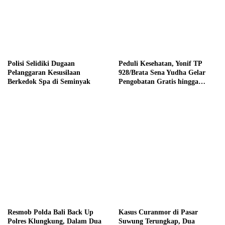
Polisi Selidiki Dugaan
Peduli Kesehatan, Yonif TP
Pelanggaran Kesusilaan
928/Brata Sena Yudha Gelar
Berkedok Spa di Seminyak
Pengobatan Gratis hingga
Donor Darah Bersama Warga
Gilimanuk
Resmob Polda Bali Back Up
Kasus Curanmor di Pasar
Polres Klungkung, Dalam Dua
Suwung Terungkap, Dua