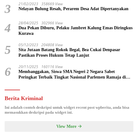
21/02/2023
358669 View
3
Nelayan Bulung Resah, Perarem Desa Adat Dipertanyakan
28/04/2025
302966 View
4
Dua Pekan Diburu, Pelaku Jambret Kalung Emas Diringkus
Kurawa
05/12/2023
204808 View
5
Sita Jutaan Batang Rokok Ilegal, Bea Cukai Denpasar
Pastikan Proses Hukum Tetap Lanjut
20/11/2025
160116 View
6
Membanggakan, Siswa SMA Negeri 2 Negara Sabet
Peringkat Terbaik Tingkat Nasional Parlemen Ramaja di
DPR RI
Berita Kriminal
Ini adalah contoh deskripsi untuk widget recent post wpberita, anda bisa
memasukkan deskripsi pada widget ini.
View More