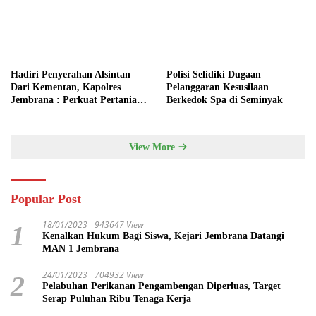
Hadiri Penyerahan Alsintan
Polisi Selidiki Dugaan
Dari Kementan, Kapolres
Pelanggaran Kesusilaan
Jembrana : Perkuat Pertanian
Berkedok Spa di Seminyak
Modern dan Ketahanan Pangan
View More
Popular Post
18/01/2023
943647 View
1
Kenalkan Hukum Bagi Siswa, Kejari Jembrana Datangi
MAN 1 Jembrana
24/01/2023
704932 View
2
Pelabuhan Perikanan Pengambengan Diperluas, Target
Serap Puluhan Ribu Tenaga Kerja