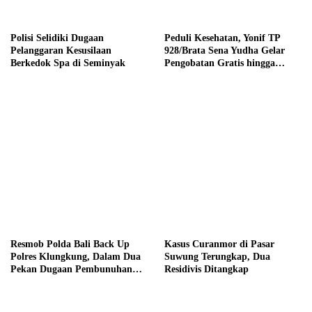
Polisi Selidiki Dugaan
Peduli Kesehatan, Yonif TP
Pelanggaran Kesusilaan
928/Brata Sena Yudha Gelar
Berkedok Spa di Seminyak
Pengobatan Gratis hingga
Donor Darah Bersama Warga
Gilimanuk
Resmob Polda Bali Back Up
Kasus Curanmor di Pasar
Polres Klungkung, Dalam Dua
Suwung Terungkap, Dua
Pekan Dugaan Pembunuhan
Residivis Ditangkap
Berencana Terungkap