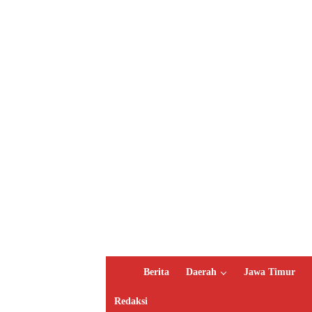
H
Berita
Daerah
Jawa Timur
o
m
Redaksi
e