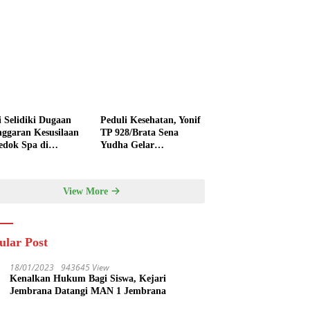
i Selidiki Dugaan
Peduli Kesehatan, Yonif
nggaran Kesusilaan
TP 928/Brata Sena
edok Spa di
Yudha Gelar
nyak
Pengobatan Gratis
hingga Donor Darah
Bersama Warga
View More
Gilimanuk
ular Post
18/01/2023
943645 View
Kenalkan Hukum Bagi Siswa, Kejari
Jembrana Datangi MAN 1 Jembrana