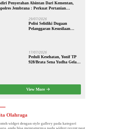
diri Penyerahan Alsintan Dari Kementan,
polres Jembrana : Perkuat Pertanian
dern dan Ketahanan Pangan
29/07/2026
Polisi Selidiki Dugaan
Pelanggaran Kesusilaan
Berkedok Spa di Seminyak
17/07/2026
Peduli Kesehatan, Yonif TP
928/Brata Sena Yudha Gelar
Pengobatan Gratis hingga
Donor Darah Bersama Warga
Gilimanuk
View More
ita Olahraga
ontoh widget dengan style gallery pada kategori
aga, anda bisa mengaturnya pada widget recent post