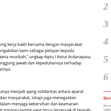
2
3
4
ong kerja bakti bersama dengan masyarakat
ngabdian kami sebagai pelayan kepada
5
kena musibah,” ungkap Aiptu I Ketut Ardanayasa,
anggung jawab dan kepeduliannya terhadap
annya.
6
 hanya menjadi ajang solidaritas antara aparat
dan masyarakat, tetapi juga menegaskan
Ber
dalam menjaga kebersihan dan keamanan
Ini a
t gotong-royong yang terus terseruak di tengah-
wpber