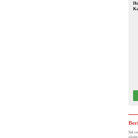
Ha
Ka
Mo
Ber
Ini c
olahr