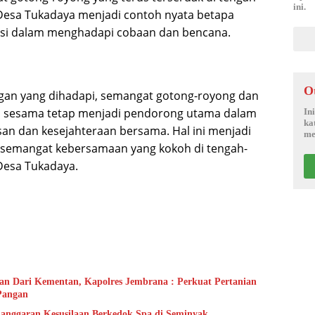
ini.
Desa Tukadaya menjadi contoh nyata betapa
asi dalam menghadapi cobaan dan bencana.
O
ngan yang dihadapi, semangat gotong-royong dan
p sesama tetap menjadi pendorong utama dalam
In
ka
n dan kesejahteraan bersama. Hal ini menjadi
me
 semangat kebersamaan yang kokoh di tengah-
Desa Tukadaya.
tan Dari Kementan, Kapolres Jembrana : Perkuat Pertanian
Pangan
elanggaran Kesusilaan Berkedok Spa di Seminyak