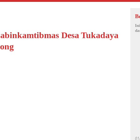
B
In
da
abinkamtibmas Desa Tukadaya
yong
01