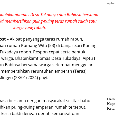
wpber
Bhabinkamtibmas Desa Tukadaya dan Babinsa bersama
kti membersihkan puing-puing teras rumah salah satu
warga yang roboh.
ost –
Akibat penyangga teras rumah rapuh,
n rumah Komang Wita (53) di banjar Sari Kuning
Tukadaya roboh. Respon cepat serta bentuk
 warga, Bhabinkamtibmas Desa Tukadaya, Aiptu I
dan Babinsa bersama warga setempat menggelar
 membersihkan reruntuhan emperan (Teras)
inggu (28/01/2024) pagi.
Hadi
ayasa bersama dengan masyarakat sekitar bahu
Kapo
kan puing-puing emperan rumah tersebut.
Keta
 kerja bakti dengan penuh semangat dan