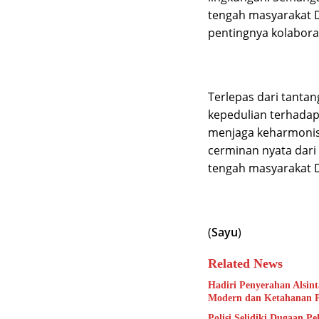
tengah masyarakat 
pentingnya kolabor
Terlepas dari tanta
kepedulian terhada
menjaga keharmonisa
cerminan nyata dari
tengah masyarakat 
(
Sayu
)
Related News
Hadiri Penyerahan Alsin
Modern dan Ketahanan 
Polisi Selidiki Dugaan P