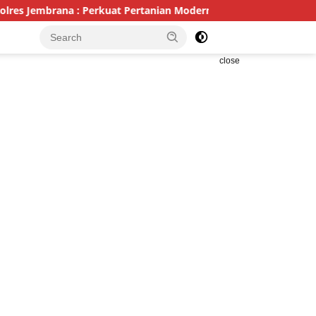
 : Perkuat Pertanian Modern dan Ketahanan Pangan
Poli
close