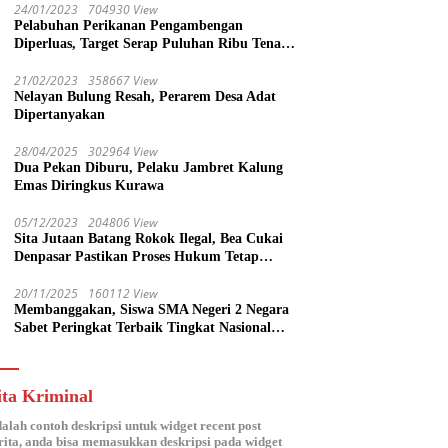
24/01/2023
704930 View
Pelabuhan Perikanan Pengambengan
Diperluas, Target Serap Puluhan Ribu Tenaga
Kerja
21/02/2023
358667 View
Nelayan Bulung Resah, Perarem Desa Adat
Dipertanyakan
28/04/2025
302964 View
Dua Pekan Diburu, Pelaku Jambret Kalung
Emas Diringkus Kurawa
05/12/2023
204806 View
Sita Jutaan Batang Rokok Ilegal, Bea Cukai
Denpasar Pastikan Proses Hukum Tetap
Lanjut
20/11/2025
160112 View
Membanggakan, Siswa SMA Negeri 2 Negara
Sabet Peringkat Terbaik Tingkat Nasional
Parlemen Ramaja di DPR RI
ita Kriminal
dalah contoh deskripsi untuk widget recent post
ita, anda bisa memasukkan deskripsi pada widget