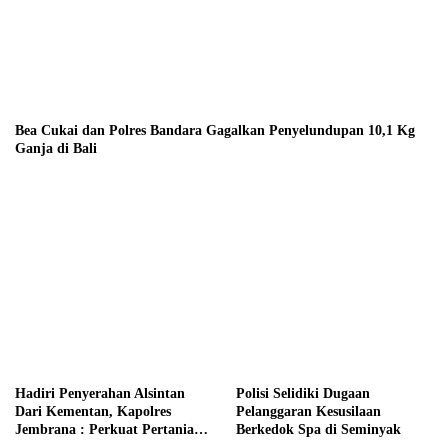
Bea Cukai dan Polres Bandara Gagalkan Penyelundupan 10,1 Kg
Ganja di Bali
Hadiri Penyerahan Alsintan
Polisi Selidiki Dugaan
Dari Kementan, Kapolres
Pelanggaran Kesusilaan
Jembrana : Perkuat Pertanian
Berkedok Spa di Seminyak
Modern dan Ketahanan Pangan