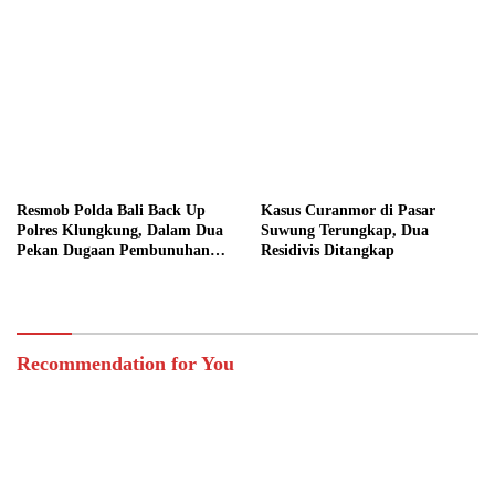
Resmob Polda Bali Back Up
Kasus Curanmor di Pasar
Polres Klungkung, Dalam Dua
Suwung Terungkap, Dua
Pekan Dugaan Pembunuhan
Residivis Ditangkap
Berencana Terungkap
Recommendation for You