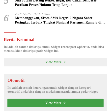
5
Sita Jutaan Batang Rokok Ilegal, Bea Cukai Denpasar
Pastikan Proses Hukum Tetap Lanjut
20/11/2025
160116 View
6
Membanggakan, Siswa SMA Negeri 2 Negara Sabet
Peringkat Terbaik Tingkat Nasional Parlemen Ramaja di
DPR RI
Berita Kriminal
Ini adalah contoh deskripsi untuk widget recent post wpberita, anda bisa
memasukkan deskripsi pada widget ini.
View More
Otomotif
Ini adalah contoh keterangan untuk widget dengan kategori
otomotif, anda bisa dengan mudah memasukkannya pada widget.
View More