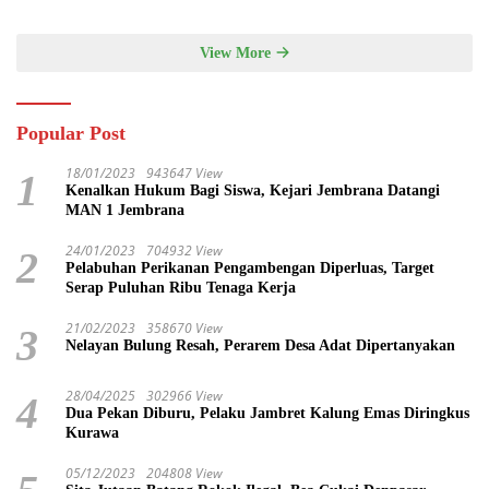
View More
Popular Post
18/01/2023
943647 View
1
Kenalkan Hukum Bagi Siswa, Kejari Jembrana Datangi
MAN 1 Jembrana
24/01/2023
704932 View
2
Pelabuhan Perikanan Pengambengan Diperluas, Target
Serap Puluhan Ribu Tenaga Kerja
21/02/2023
358670 View
3
Nelayan Bulung Resah, Perarem Desa Adat Dipertanyakan
28/04/2025
302966 View
4
Dua Pekan Diburu, Pelaku Jambret Kalung Emas Diringkus
Kurawa
05/12/2023
204808 View