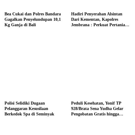
Bea Cukai dan Polres Bandara
Hadiri Penyerahan Alsintan
Gagalkan Penyelundupan 10,1
Dari Kementan, Kapolres
Kg Ganja di Bali
Jembrana : Perkuat Pertanian
Modern dan Ketahanan Pangan
Polisi Selidiki Dugaan
Peduli Kesehatan, Yonif TP
Pelanggaran Kesusilaan
928/Brata Sena Yudha Gelar
Berkedok Spa di Seminyak
Pengobatan Gratis hingga
Donor Darah Bersama Warga
Gilimanuk