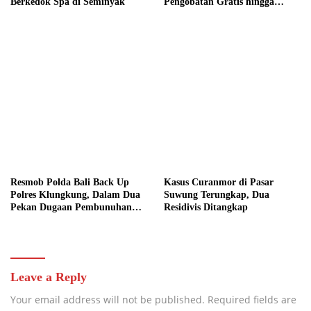
Berkedok Spa di Seminyak
Pengobatan Gratis hingga
Donor Darah Bersama Warga
Gilimanuk
Resmob Polda Bali Back Up
Kasus Curanmor di Pasar
Polres Klungkung, Dalam Dua
Suwung Terungkap, Dua
Pekan Dugaan Pembunuhan
Residivis Ditangkap
Berencana Terungkap
Leave a Reply
Your email address will not be published.
Required fields are