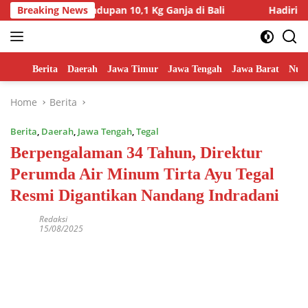
Skip
n Penyelundupan 10,1 Kg Ganja di Bali
Breaking News
Hadiri Penyeraha
to
content
Home
Berita
Daerah
Jawa Timur
Jawa Tengah
Jawa Barat
Nusa
Home
Berita
Berita
,
Daerah
,
Jawa Tengah
,
Tegal
Berpengalaman 34 Tahun, Direktur
Perumda Air Minum Tirta Ayu Tegal
Resmi Digantikan Nandang Indradani
Redaksi
15/08/2025