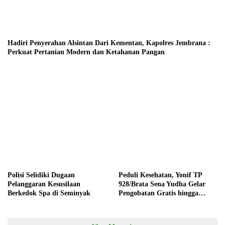
Hadiri Penyerahan Alsintan Dari Kementan, Kapolres Jembrana :
Perkuat Pertanian Modern dan Ketahanan Pangan
Polisi Selidiki Dugaan
Peduli Kesehatan, Yonif TP
Pelanggaran Kesusilaan
928/Brata Sena Yudha Gelar
Berkedok Spa di Seminyak
Pengobatan Gratis hingga
Donor Darah Bersama Warga
Gilimanuk