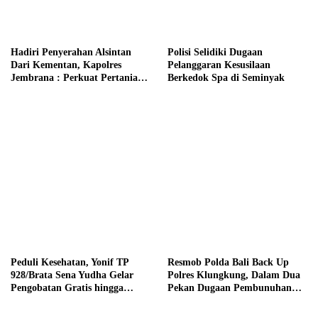
Hadiri Penyerahan Alsintan
Polisi Selidiki Dugaan
Dari Kementan, Kapolres
Pelanggaran Kesusilaan
Jembrana : Perkuat Pertanian
Berkedok Spa di Seminyak
Modern dan Ketahanan Pangan
Peduli Kesehatan, Yonif TP
Resmob Polda Bali Back Up
928/Brata Sena Yudha Gelar
Polres Klungkung, Dalam Dua
Pengobatan Gratis hingga
Pekan Dugaan Pembunuhan
Donor Darah Bersama Warga
Berencana Terungkap
Gilimanuk