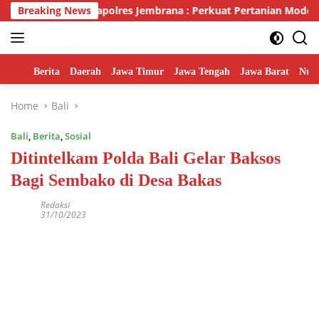
Skip
 Kementan, Kapolres Jembrana : Perkuat Pertanian Modern dan 
Breaking News
to
content
Home
Berita
Daerah
Jawa Timur
Jawa Tengah
Jawa Barat
Nusa
Home
Bali
Bali
,
Berita
,
Sosial
Ditintelkam Polda Bali Gelar Baksos
Bagi Sembako di Desa Bakas
Redaksi
31/10/2023