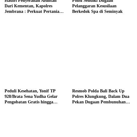
Hadiri Penyerahan Alsintan
Polisi Selidiki Dugaan
Dari Kementan, Kapolres
Pelanggaran Kesusilaan
Jembrana : Perkuat Pertanian
Berkedok Spa di Seminyak
Modern dan Ketahanan Pangan
Peduli Kesehatan, Yonif TP
Resmob Polda Bali Back Up
928/Brata Sena Yudha Gelar
Polres Klungkung, Dalam Dua
Pengobatan Gratis hingga
Pekan Dugaan Pembunuhan
Donor Darah Bersama Warga
Berencana Terungkap
Gilimanuk