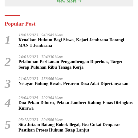
View More
Popular Post
18/01/2023
943645 View
1
Kenalkan Hukum Bagi Siswa, Kejari Jembrana Datangi
MAN 1 Jembrana
24/01/2023
704930 View
2
Pelabuhan Perikanan Pengambengan Diperluas, Target
Serap Puluhan Ribu Tenaga Kerja
21/02/2023
358666 View
3
Nelayan Bulung Resah, Perarem Desa Adat Dipertanyakan
28/04/2025
302964 View
4
Dua Pekan Diburu, Pelaku Jambret Kalung Emas Diringkus
Kurawa
05/12/2023
204806 View
5
Sita Jutaan Batang Rokok Ilegal, Bea Cukai Denpasar
Pastikan Proses Hukum Tetap Lanjut